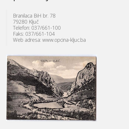
Branilaca BiH br. 78
79280 Ključ
Telefon: 037/661-100
Faks: 037/661-104
Web adresa: www.opcina-kljuc.ba