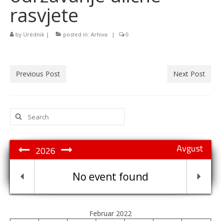
rasvjete
by
Urednik
|
posted in:
Arhiva
|
0
Previous Post
Next Post
Search
for:
Avgust
2026
No event found
Februar 2022