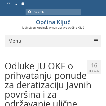
Search
for:
Općina Ključ
Jedinstveni općinski organ uprave općine Ključ
Menu
Dokumenti
Odluke JU OKF o
Službeni glasnici
16
prihvatanju ponude
FEB 2022
Javne nabavke
za deratizaciju Javnih
Značajni datumi i manifestacije
površina i za
Program energetske efikasnosti u stambenom
sektoru
održavanje ulične