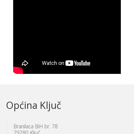
Općina Ključ
Branilaca BiH br. 78
79280 Ključ