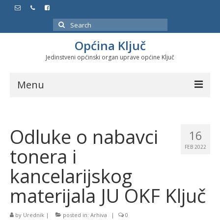
Search
for:
Općina Ključ
Jedinstveni općinski organ uprave općine Ključ
Menu
Dokumenti
Odluke o nabavci
Službeni glasnici
16
tonera i
FEB 2022
Javne nabavke
kancelarijskog
Značajni datumi i manifestacije
materijala JU OKF Ključ
Program energetske efikasnosti u stambenom
sektoru
by
Urednik
|
posted in:
Arhiva
|
0