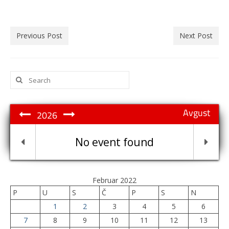
Previous Post
Next Post
Search
for:
Avgust
2026
No event found
Februar 2022
P
U
S
Č
P
S
N
1
2
3
4
5
6
7
8
9
10
11
12
13