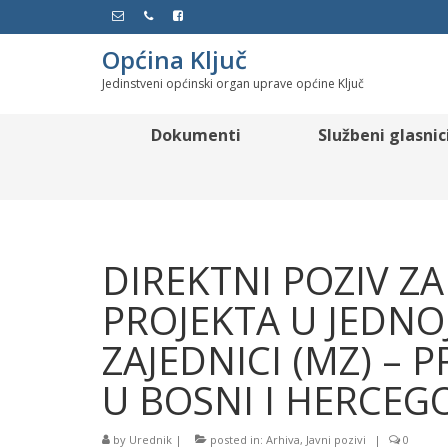
Općina Ključ
Jedinstveni općinski organ uprave općine Ključ
Dokumenti
Službeni glasnic
DIREKTNI POZIV Z
PROJEKTA U JEDNO
ZAJEDNICI (MZ) – 
U BOSNI I HERCEGOV
by
Urednik
|
posted in:
Arhiva
,
Javni pozivi
|
0