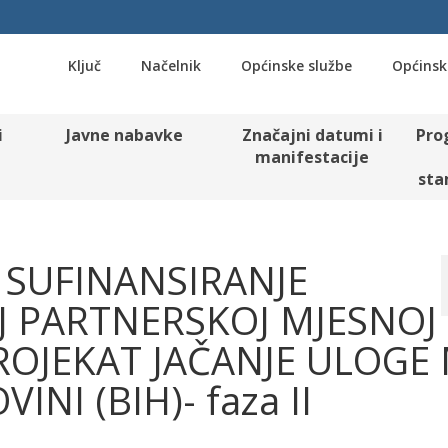
Ključ
Načelnik
Općinske službe
Općinsk
i
Javne nabavke
Značajni datumi i
Pro
manifestacije
sta
A SUFINANSIRANJE
J PARTNERSKOJ MJESNOJ
PROJEKAT JAČANJE ULOGE
INI (BIH)- faza II