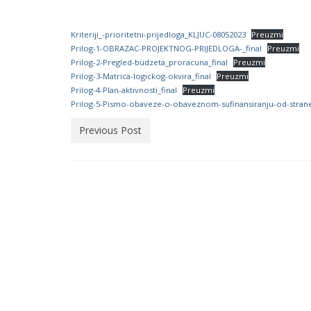
Kriteriji_-prioritetni-prijedloga_KLJUC-08052023
Preuzmi
Prilog-1-OBRAZAC-PROJEKTNOG-PRIJEDLOGA-_final
Preuzmi
Prilog-2-Pregled-budzeta_proracuna_final
Preuzmi
Prilog-3-Matrica-logickog-okvira_final
Preuzmi
Prilog-4-Plan-aktivnosti_final
Preuzmi
Prilog-5-Pismo-obaveze-o-obaveznom-sufinansiranju-od-strane
Previous Post