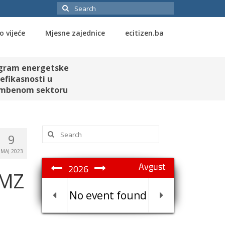
Search
for:
o vijeće
Mjesne zajednice
ecitizen.ba
gram energetske
efikasnosti u
mbenom sektoru
Search
9
for:
MAJ 2023
Avgust
2026
 MZ
No event found