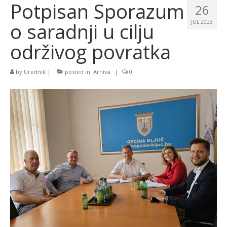
Potpisan Sporazum
26
o saradnji u cilju
JUL 2023
održivog povratka
by
Urednik
|
posted in:
Arhiva
|
0