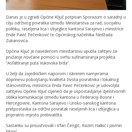
Danas je u zgradi Općine Ključ potpisan Sporazum o saradnji u
cilju održivog povratka između Ministarstva za rad, socijalnu
politiku, raseljena lica i izbjeglice kantona Sarajevo i ministrice
Ende Pavić Pečenković te Općinskog načelnika Nedžada
Zukanovića.
Općina Ključ je navedenom ministarstvu uputila zahtjev za
pružanje novčane pomoći u svrhu sufinansiranja projekta
“Asfaltiranje puta Vukovska brda”.
U želji da zajedničkim naporom i iskrenim namjerama
doprinesu poboljšanju kvaliteta života povratnika i lokalnog
stanovništva, ministrica Enda Pavić Pečenković je udovoljila
zahtjevu Općine Ključ cijeneći da je uspostavljanje djelotvornih
oblika komunikacije između kantona u Federaciji Bosne i
Hercegovine, Kantona Sarajevo i Unsko-sanskog kantona
pretpostavka za održivi povratak raseljenih lica i izbjeglica u
prijeratno mjesto prebivališta.
Sastanku su prisustvovali i Irfan Čengić, Razim Halkić i Jasmin
Musić.