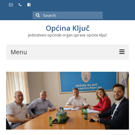
Search
for:
Općina Ključ
Jedinstveni općinski organ uprave općine Ključ
Menu
Dokumenti
Službeni glasnici
Javne nabavke
Značajni datumi i manifestacije
Program energetske efikasnosti u stambenom
sektoru