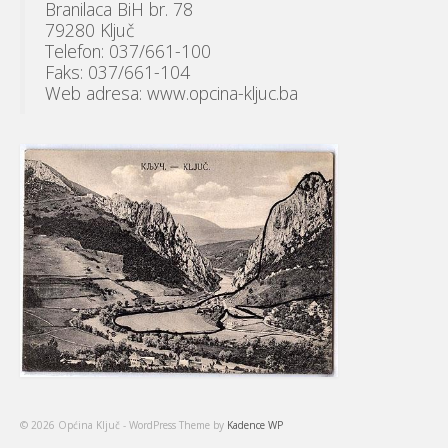
Branilaca BiH br. 78
79280 Ključ
Telefon: 037/661-100
Faks: 037/661-104
Web adresa: www.opcina-kljuc.ba
© 2026 Općina Ključ - WordPress Theme by
Kadence WP