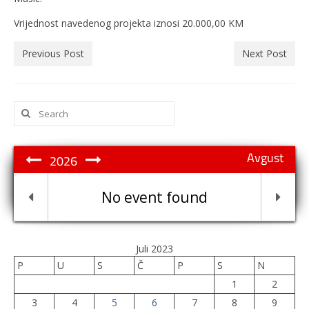
Vrijednost navedenog projekta iznosi 20.000,00 KM
Previous Post
Next Post
Search
for:
Avgust
2026
No event found
Juli 2023
P
U
S
Č
P
S
N
1
2
3
4
5
6
7
8
9