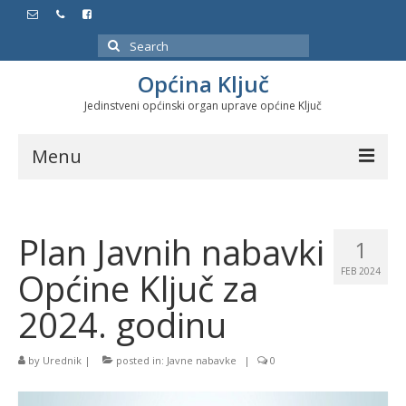
Search
for:
Općina Ključ
Jedinstveni općinski organ uprave općine Ključ
Menu
Dokumenti
Plan Javnih nabavki
Službeni glasnici
1
Općine Ključ za
FEB 2024
Javne nabavke
2024. godinu
Značajni datumi i manifestacije
Program energetske efikasnosti u stambenom
by
Urednik
|
posted in:
Javne nabavke
|
0
sektoru