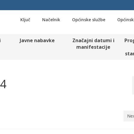
Ključ
Načelnik
Općinske službe
Općinsk
i
Javne nabavke
Značajni datumi i
Pro
manifestacije
sta
24
Nex