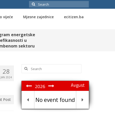
Search
for:
o vijeće
Mjesne zajednice
ecitizen.ba
gram energetske
efikasnosti u
mbenom sektoru
Search
28
for:
JAN 2024
Avgust
2026
No event found
t Post