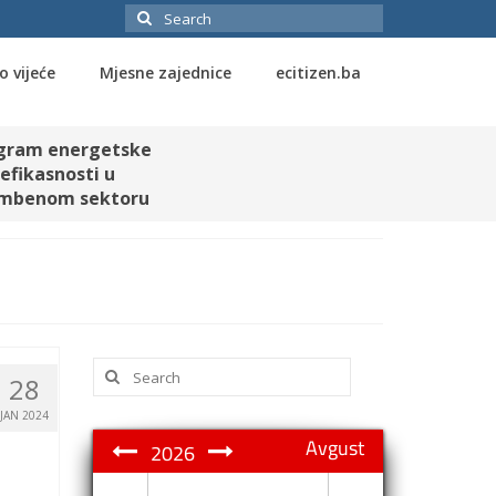
Search
for:
o vijeće
Mjesne zajednice
ecitizen.ba
gram energetske
efikasnosti u
mbenom sektoru
Search
28
for:
JAN 2024
Avgust
2026