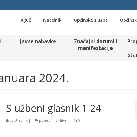
Ključ
Načelnik
Općinske službe
Općinsk
i
Javne nabavke
Značajni datumi i
Pro
manifestacije
sta
 Januara 2024.
Službeni glasnik 1-24
by
Urednik
|
posted in:
Arhiva
|
0