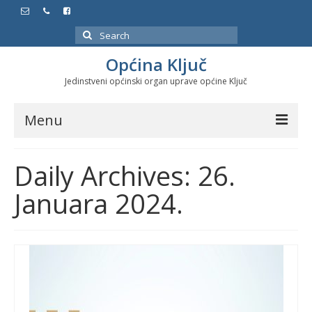
Search
for:
Općina Ključ
Jedinstveni općinski organ uprave općine Ključ
Menu
Dokumenti
Daily Archives: 26.
Službeni glasnici
Januara 2024.
Javne nabavke
Značajni datumi i manifestacije
Program energetske efikasnosti u stambenom
sektoru