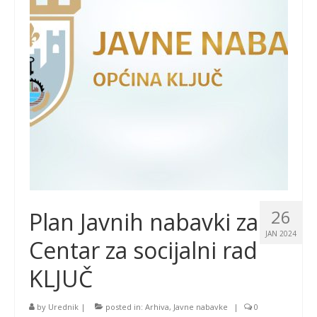
26
Plan Javnih nabavki za
JAN 2024
Centar za socijalni rad
KLJUČ
by
Urednik
|
posted in:
Arhiva
,
Javne nabavke
|
0