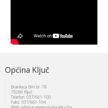
Općina Ključ
Branilaca BiH br. 78
79280 Ključ
Telefon: 037/661-100
Faks: 037/661-104
Web adresa: www.opcina-kljuc.ba