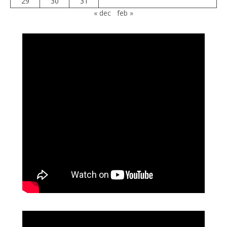
29
30
31
« dec
feb »