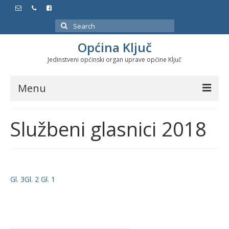
Search
for:
Općina Ključ
Jedinstveni općinski organ uprave općine Ključ
Menu
Dokumenti
Službeni glasnici 2018
Službeni glasnici
Javne nabavke
Značajni datumi i manifestacije
Gl. 3
Gl. 2
Gl. 1
Program energetske efikasnosti u stambenom
sektoru