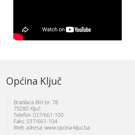
Općina Ključ
Branilaca BiH br. 78
79280 Ključ
Telefon: 037/661-100
Faks: 037/661-104
Web adresa: www.opcina-kljuc.ba