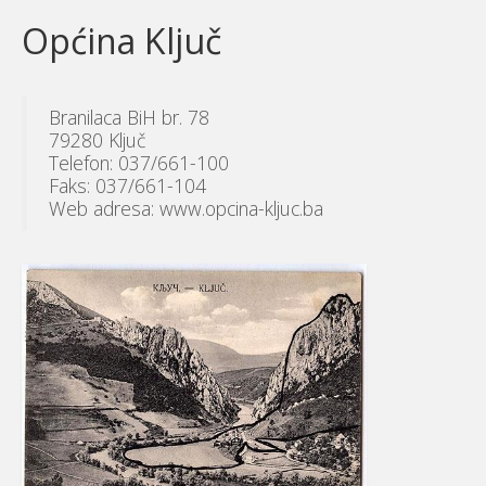
Općina Ključ
Branilaca BiH br. 78
79280 Ključ
Telefon: 037/661-100
Faks: 037/661-104
Web adresa: www.opcina-kljuc.ba