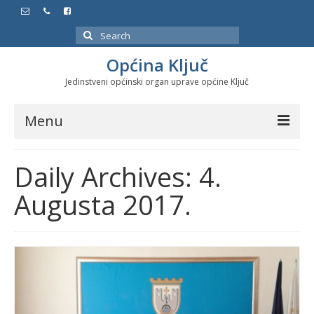
Search
for:
Općina Ključ
Jedinstveni općinski organ uprave općine Ključ
Menu
Dokumenti
Daily Archives: 4.
Službeni glasnici
Augusta 2017.
Javne nabavke
Značajni datumi i manifestacije
Program energetske efikasnosti u stambenom
sektoru