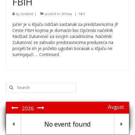
FBiH
by
Urednik
|
posted in:
Arhiva
|
0
Jučer je u Ključu održan sastanak sa predstavnicima JP
Ceste FBiH kojima je domaćin bio Općinski načelnik
Nedžad Zukanović sa svojim saradnicima. Načelnik
Zukanović se zahvalio predstavnicima preduzeća na
posjeti te im je poželio ugodan boravak u Ključu ne
sumnjajući …
Continued
Search
for:
Avgust
2026
No event found