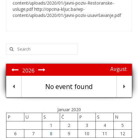
content/uploads/2020/01/Javni-poziv-Restoranske-
usluge.pdf http://opcina-kljuc.ba/wp-
content/uploads/2020/01/Javni-poziv-usavršavanje.pdf
Search
for:
Avgust
2026
No event found
Januar 2020
P
U
S
Č
P
S
N
1
2
3
4
5
6
7
8
9
10
11
12