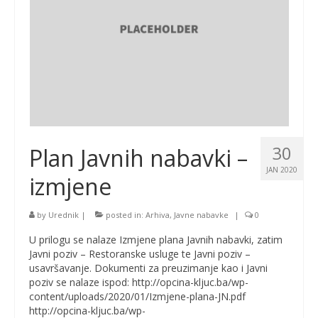
30
Plan Javnih nabavki –
JAN 2020
izmjene
by
Urednik
|
posted in:
Arhiva
,
Javne nabavke
|
0
U prilogu se nalaze Izmjene plana Javnih nabavki, zatim
Javni poziv – Restoranske usluge te Javni poziv –
usavršavanje. Dokumenti za preuzimanje kao i Javni
poziv se nalaze ispod: http://opcina-kljuc.ba/wp-
content/uploads/2020/01/Izmjene-plana-JN.pdf
http://opcina-kljuc.ba/wp-