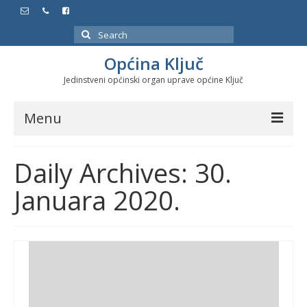
Search
for:
Općina Ključ
Jedinstveni općinski organ uprave općine Ključ
Menu
Dokumenti
Daily Archives: 30.
Službeni glasnici
Januara 2020.
Javne nabavke
Značajni datumi i manifestacije
Program energetske efikasnosti u stambenom
sektoru