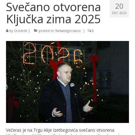
Svečano otvorena
20
Ključka zima 2025
DEC 2025
by
Urednik
|
posted in:
Nekategorisano
|
0
Večeras je na Trgu Alije Izetbegovića svečano otvorena