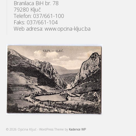
Branilaca BiH br. 78
79280 Ključ
Telefon: 037/661-100
Faks: 037/661-104
Web adresa: www.opcina-kljuc.ba
© 2026 Općina Ključ - WordPress Theme by
Kadence WP