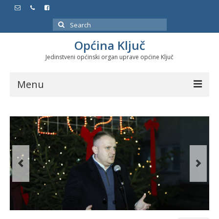
Search
for:
Općina Ključ
Jedinstveni općinski organ uprave općine Ključ
Menu
Dokumenti
Službeni glasnici
Javne nabavke
Značajni datumi i manifestacije
Program energetske efikasnosti u stambenom
sektoru