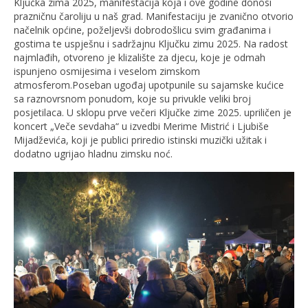
Ključka zima 2025, manifestacija koja i ove godine donosi
prazničnu čaroliju u naš grad. Manifestaciju je zvanično otvorio
načelnik općine, poželjevši dobrodošlicu svim građanima i
gostima te uspješnu i sadržajnu Ključku zimu 2025. Na radost
najmlađih, otvoreno je klizalište za djecu, koje je odmah
ispunjeno osmijesima i veselom zimskom
atmosferom.Poseban ugođaj upotpunile su sajamske kućice
sa raznovrsnom ponudom, koje su privukle veliki broj
posjetilaca. U sklopu prve večeri Ključke zime 2025. upriličen je
koncert „Veče sevdaha“ u izvedbi Merime Mistrić i Ljubiše
Mijadževića, koji je publici priredio istinski muzički užitak i
dodatno ugrijao hladnu zimsku noć.