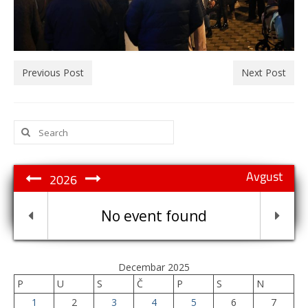
Previous Post
Next Post
Search
for:
Avgust
2026
No event found
Decembar 2025
P
U
S
Č
P
S
N
1
2
3
4
5
6
7