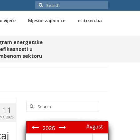
Search
for:
o vijeće
Mjesne zajednice
ecitizen.ba
gram energetske
efikasnosti u
mbenom sektoru
Search
11
for:
MAJ 2026
Avgust
2026
aj