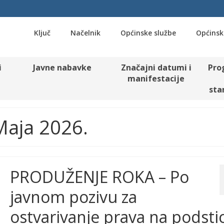
Ključ
Načelnik
Općinske službe
Općinsk
i
Javne nabavke
Značajni datumi i
Pro
manifestacije
sta
 Maja 2026.
PRODUŽENJE ROKA – Po
javnom pozivu za
ostvarivanje prava na podstic