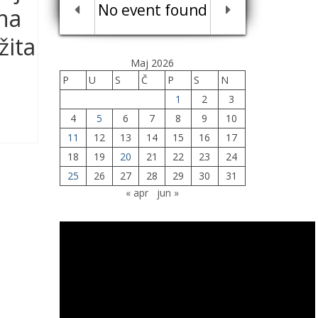
No event found
tna
žita
Maj 2026
P
U
S
Č
P
S
N
1
2
3
4
5
6
7
8
9
10
11
12
13
14
15
16
17
18
19
20
21
22
23
24
25
26
27
28
29
30
31
« apr
jun »