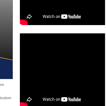
dom
, trudom