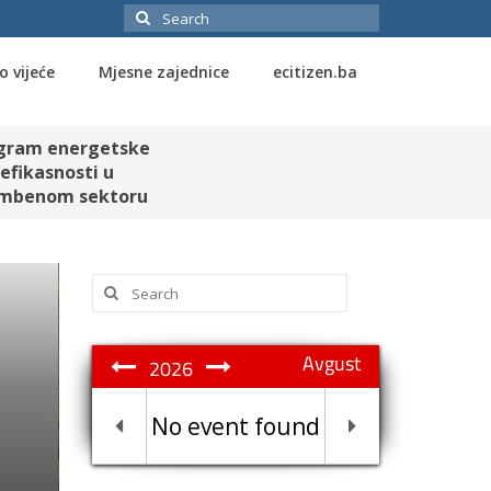
Search
for:
o vijeće
Mjesne zajednice
ecitizen.ba
gram energetske
efikasnosti u
mbenom sektoru
Search
for:
Avgust
2026
No event found