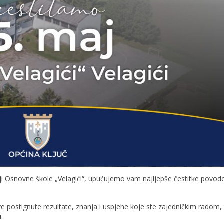
jatelji Osnovne škole „Velagići“, upućujemo vam najljepše čestitke povo
e postignute rezultate, znanja i uspjehe koje ste zajedničkim radom
.