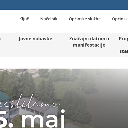
Ključ
Načelnik
Općinske službe
Općinsk
i
Javne nabavke
Značajni datumi i
Pro
manifestacije
sta