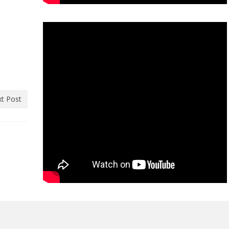
t Post