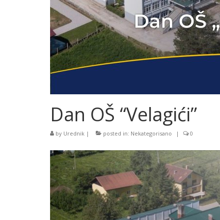
Dan OŠ “Velagići”
by
Urednik
|
posted in:
Nekategorisano
|
0