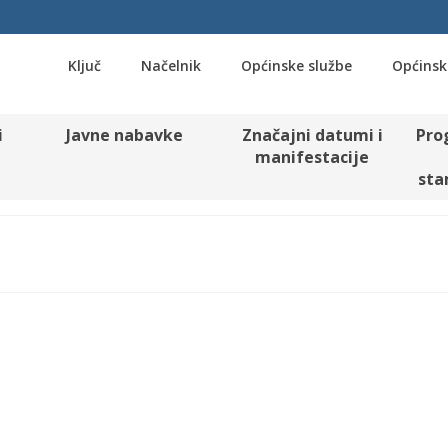
Ključ
Načelnik
Općinske službe
Općinsk
i
Javne nabavke
Značajni datumi i
Pro
manifestacije
sta