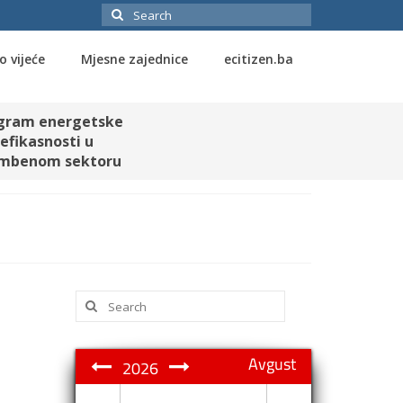
Search
for:
o vijeće
Mjesne zajednice
ecitizen.ba
gram energetske
efikasnosti u
mbenom sektoru
Search
for:
Avgust
2026