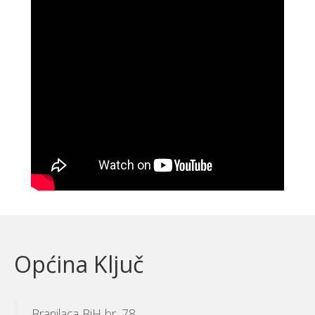
Općina Ključ
Branilaca BiH br. 78