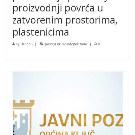
proizvodnji povrća u
zatvorenim prostorima,
plastenicima
by
Urednik
|
posted in:
Nekategorisano
|
0