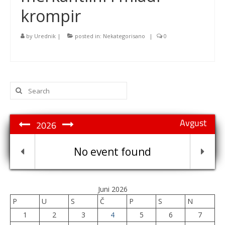
krompir
by
Urednik
|
posted in:
Nekategorisano
|
0
Search
for:
Avgust
2026
No event found
Juni 2026
P
U
S
Č
P
S
N
1
2
3
4
5
6
7