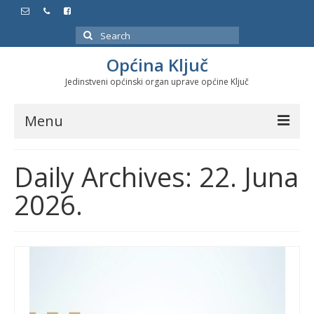
Search
for:
Općina Ključ
Jedinstveni općinski organ uprave općine Ključ
Menu
Dokumenti
Daily Archives: 22. Juna
Službeni glasnici
2026.
Javne nabavke
Značajni datumi i manifestacije
Program energetske efikasnosti u stambenom
sektoru