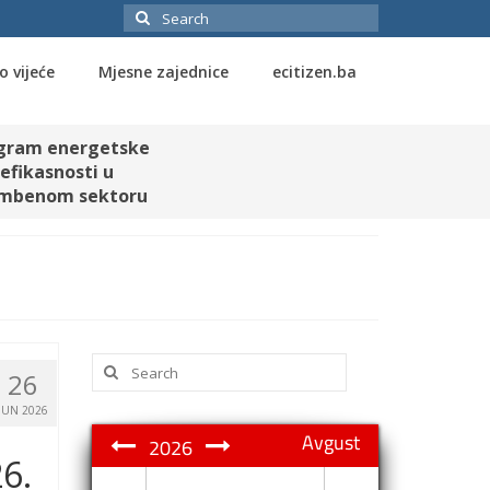
Search
for:
o vijeće
Mjesne zajednice
ecitizen.ba
gram energetske
efikasnosti u
mbenom sektoru
Search
26
for:
JUN 2026
Avgust
2026
6.