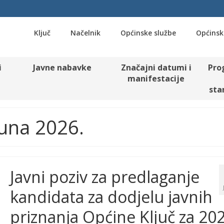
Ključ
Načelnik
Općinske službe
Općinsk
i
Javne nabavke
Značajni datumi i
Pro
manifestacije
sta
Juna 2026.
Javni poziv za predlaganje
kandidata za dodjelu javnih
priznanja Općine Ključ za 202