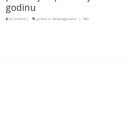
godinu
by
Urednik
|
posted in:
Nekategorisano
|
0