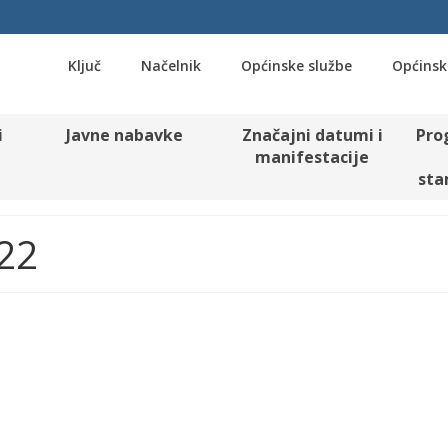
Ključ
Načelnik
Općinske službe
Općinsk
i
Javne nabavke
Značajni datumi i
Pro
manifestacije
sta
022