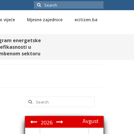
Search
for:
o vijeće
Mjesne zajednice
ecitizen.ba
gram energetske
efikasnosti u
mbenom sektoru
Search
for:
Avgust
2026