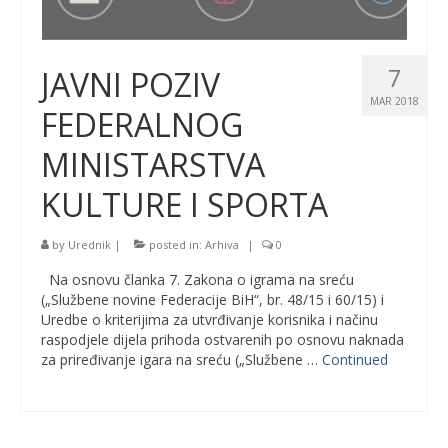
7
JAVNI POZIV
MAR 2018
FEDERALNOG
MINISTARSTVA
KULTURE I SPORTA
by
Urednik
|
posted in:
Arhiva
|
0
Na osnovu članka 7. Zakona o igrama na sreću
(„Službene novine Federacije BiH“, br. 48/15 i 60/15) i
Uredbe o kriterijima za utvrđivanje korisnika i načinu
raspodjele dijela prihoda ostvarenih po osnovu naknada
za priređivanje igara na sreću („Službene …
Continued