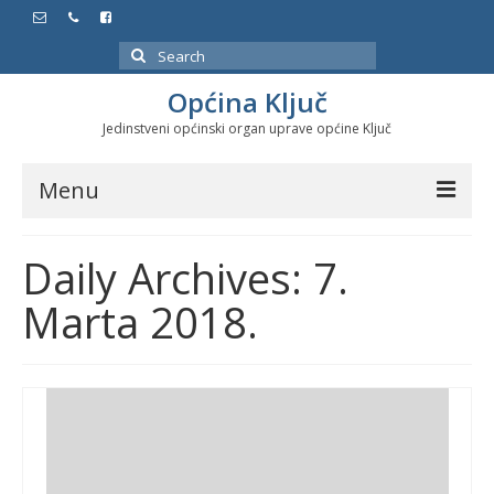
Search
for:
Općina Ključ
Jedinstveni općinski organ uprave općine Ključ
Menu
Dokumenti
Daily Archives: 7.
Službeni glasnici
Marta 2018.
Javne nabavke
Značajni datumi i manifestacije
Program energetske efikasnosti u stambenom
sektoru