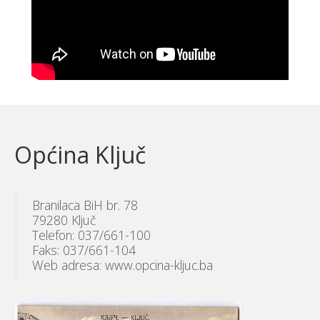
Općina Ključ
Branilaca BiH br. 78
79280 Ključ
Telefon: 037/661-100
Faks: 037/661-104
Web adresa: www.opcina-kljuc.ba