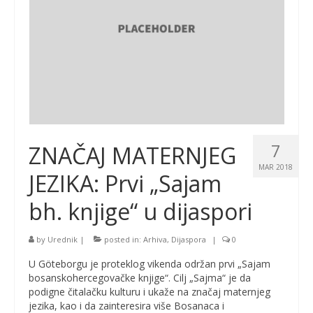
7
ZNAČAJ MATERNJEG
MAR 2018
JEZIKA: Prvi „Sajam
bh. knjige“ u dijaspori
by
Urednik
|
posted in:
Arhiva
,
Dijaspora
|
0
U Göteborgu je proteklog vikenda održan prvi „Sajam
bosanskohercegovačke knjige“. Cilj „Sajma“ je da
podigne čitalačku kulturu i ukaže na značaj maternjeg
jezika, kao i da zainteresira više Bosanaca i