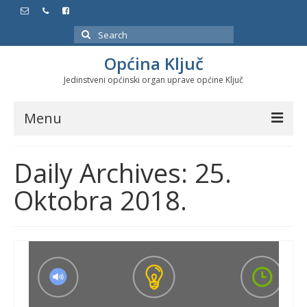
Search
for:
Općina Ključ
Jedinstveni općinski organ uprave općine Ključ
Menu
Dokumenti
Daily Archives: 25.
Službeni glasnici
Oktobra 2018.
Javne nabavke
Značajni datumi i manifestacije
Program energetske efikasnosti u stambenom
sektoru