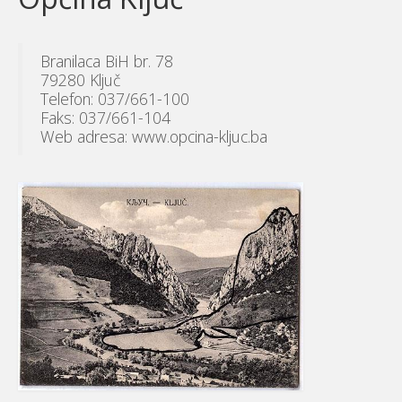
Branilaca BiH br. 78
79280 Ključ
Telefon: 037/661-100
Faks: 037/661-104
Web adresa: www.opcina-kljuc.ba