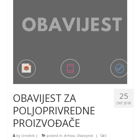
25
OBAVIJEST ZA
OKT 2018
POLJOPRIVREDNE
PROIZVOĐAČE
by
Urednik
|
posted in:
Arhiva
,
Obavijesti
|
0