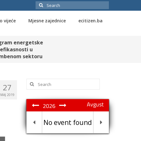
Search
for:
o vijeće
Mjesne zajednice
ecitizen.ba
gram energetske
efikasnosti u
mbenom sektoru
Search
27
for:
MAJ 2019
Avgust
2026
No event found