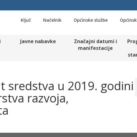
Ključ
Načelnik
Općinske službe
Općinsk
i
Javne nabavke
Značajni datumi i
Pro
manifestacije
sta
nt sredstva u 2019. godini
stva razvoja,
ta