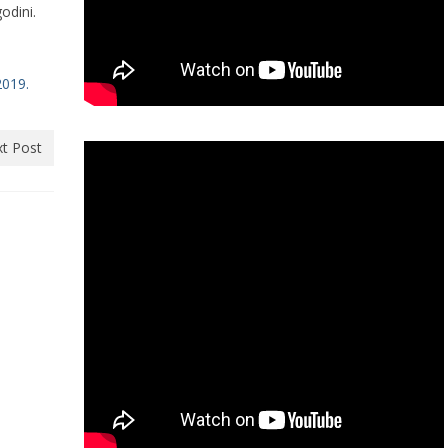
odini.
2019.
t Post