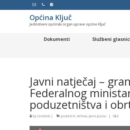
Općina Ključ
Jedinstveni općinski organ uprave općine Ključ
Dokumenti
Službeni glasnic
Javni natječaj – gra
Federalnog ministar
poduzetništva i obr
by
Urednik
|
posted in:
Arhiva
,
Javni pozivi
|
0