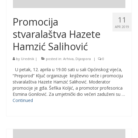
11
Promocija
APR 2019
stvaralaštva Hazete
Hamzić Salihović
by
Urednik
|
posted in:
Arhiva
,
Dijaspora
|
0
U petak, 12. aprila u 19.00 sati u sali Općinskog vijeća,
“Preporod” Ključ organizuje književno veče i promociju
stvaralaštva Hazete Hamzić Salihović. Moderator
promocije je gđa. Šefika Koljić, a promotor profesorica
Esmina Gonilović. Za umjetnički dio večeri zaduženi su …
Continued