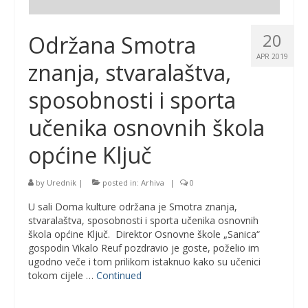
20
Održana Smotra
APR 2019
znanja, stvaralaštva,
sposobnosti i sporta
učenika osnovnih škola
općine Ključ
by
Urednik
|
posted in:
Arhiva
|
0
U sali Doma kulture održana je Smotra znanja,
stvaralaštva, sposobnosti i sporta učenika osnovnih
škola općine Ključ. Direktor Osnovne škole „Sanica“
gospodin Vikalo Reuf pozdravio je goste, poželio im
ugodno veče i tom prilikom istaknuo kako su učenici
tokom cijele …
Continued