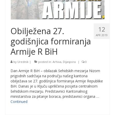
12
Obilježena 27.
APR 2019
godišnjica formiranja
Armije R BiH
by
Urednik
|
posted in:
Arhiva
,
Dijaspora
|
0
Dan Armije R BiH – obilazak šehidskih mezarja Nizom
prigodnih sadržaja na području našeg kantona
obilježava se 27. godišnjica formiranja Armije Republike
BiH. Danas je u Ključu upriličena posjeta centralnom
šehidskom mezarju. Predstavnici Kantonalnog
ministarstva za pitanje boraca, predstavnici organa …
Continued