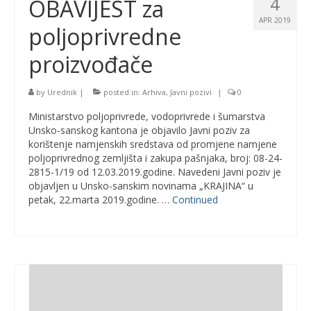
4
OBAVIJEST za
APR 2019
poljoprivredne
proizvođače
by
Urednik
|
posted in:
Arhiva
,
Javni pozivi
|
0
Ministarstvo poljoprivrede, vodoprivrede i šumarstva
Unsko-sanskog kantona je objavilo Javni poziv za
korištenje namjenskih sredstava od promjene namjene
poljoprivrednog zemljišta i zakupa pašnjaka, broj: 08-24-
2815-1/19 od 12.03.2019.godine. Navedeni Javni poziv je
objavljen u Unsko-sanskim novinama „KRAJINA“ u
petak, 22.marta 2019.godine. …
Continued