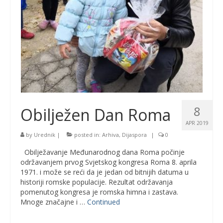
8
Obilježen Dan Roma
APR 2019
by
Urednik
|
posted in:
Arhiva
,
Dijaspora
|
0
Obilježavanje Međunarodnog dana Roma počinje
održavanjem prvog Svjetskog kongresa Roma 8. aprila
1971. i može se reći da je jedan od bitnijih datuma u
historiji romske populacije. Rezultat održavanja
pomenutog kongresa je romska himna i zastava.
Mnoge značajne i …
Continued