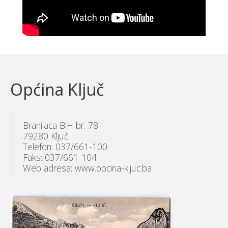
Općina Ključ
Branilaca BiH br. 78
79280 Ključ
Telefon: 037/661-100
Faks: 037/661-104
Web adresa: www.opcina-kljuc.ba