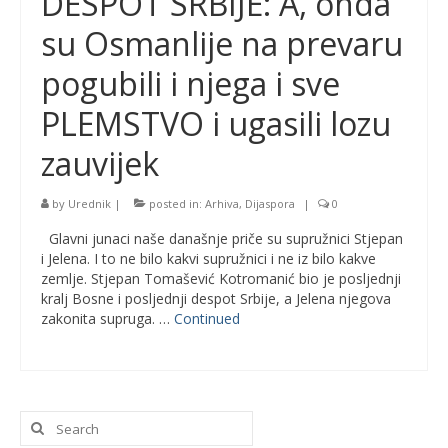
DESPOT SRBIJE: A, onda
su Osmanlije na prevaru
pogubili i njega i sve
PLEMSTVO i ugasili lozu
zauvijek
by
Urednik
|
posted in:
Arhiva
,
Dijaspora
|
0
Glavni junaci naše današnje priče su supružnici Stjepan
i Jelena. I to ne bilo kakvi supružnici i ne iz bilo kakve
zemlje. Stjepan Tomašević Kotromanić bio je posljednji
kralj Bosne i posljednji despot Srbije, a Jelena njegova
zakonita supruga. …
Continued
Search
for: