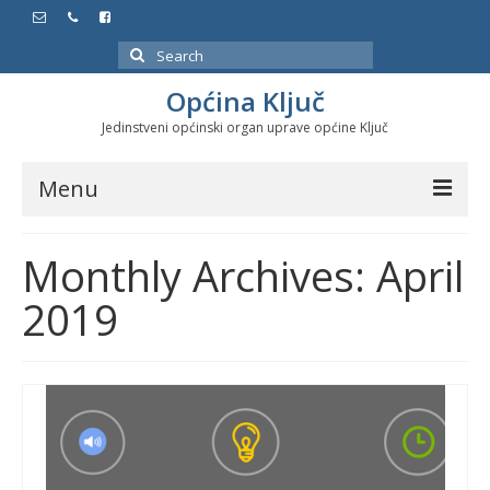
Search
for:
Općina Ključ
Jedinstveni općinski organ uprave općine Ključ
Menu
Dokumenti
Monthly Archives: April
Službeni glasnici
2019
Javne nabavke
Značajni datumi i manifestacije
Program energetske efikasnosti u stambenom
sektoru