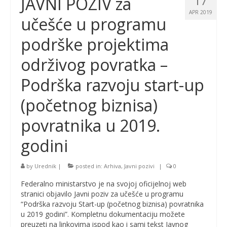
17
JAVNI POZIV za
APR 2019
učešće u programu
podrške projektima
održivog povratka –
Podrška razvoju start-up
(početnog biznisa)
povratnika u 2019.
godini
by
Urednik
|
posted in:
Arhiva
,
Javni pozivi
|
0
Federalno ministarstvo je na svojoj oficijelnoj web
stranici objavilo Javni poziv za učešće u programu
“Podrška razvoju Start-up (početnog biznisa) povratnika
u 2019 godini”. Kompletnu dokumentaciju možete
preuzeti na linkovima ispod kao i sami tekst Javnog