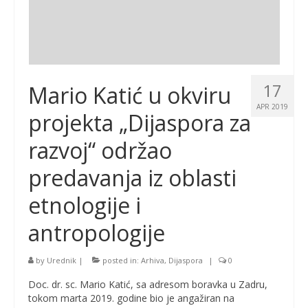
17
Mario Katić u okviru
APR 2019
projekta „Dijaspora za
razvoj“ održao
predavanja iz oblasti
etnologije i
antropologije
by
Urednik
|
posted in:
Arhiva
,
Dijaspora
|
0
Doc. dr. sc. Mario Katić, sa adresom boravka u Zadru,
tokom marta 2019. godine bio je angažiran na