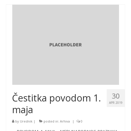
30
Čestitka povodom 1.
APR 2019
maja
by
Urednik
|
posted in:
Arhiva
|
0