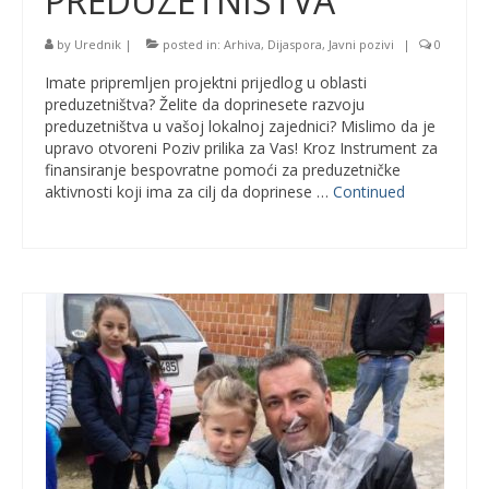
PREDUZETNIŠTVA
by
Urednik
|
posted in:
Arhiva
,
Dijaspora
,
Javni pozivi
|
0
Imate pripremljen projektni prijedlog u oblasti
preduzetništva? Želite da doprinesete razvoju
preduzetništva u vašoj lokalnoj zajednici? Mislimo da je
upravo otvoreni Poziv prilika za Vas! Kroz Instrument za
finansiranje bespovratne pomoći za preduzetničke
aktivnosti koji ima za cilj da doprinese …
Continued