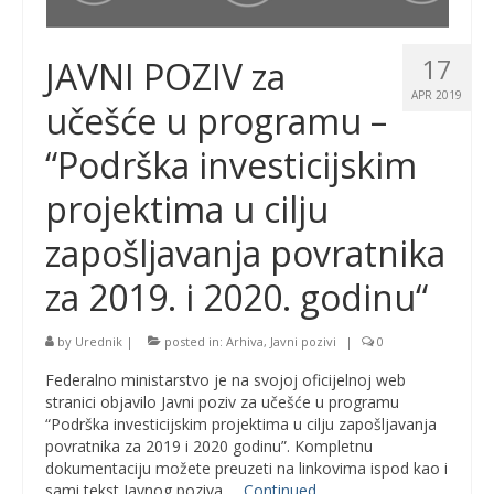
17
JAVNI POZIV za
APR 2019
učešće u programu –
“Podrška investicijskim
projektima u cilju
zapošljavanja povratnika
za 2019. i 2020. godinu“
by
Urednik
|
posted in:
Arhiva
,
Javni pozivi
|
0
Federalno ministarstvo je na svojoj oficijelnoj web
stranici objavilo Javni poziv za učešće u programu
“Podrška investicijskim projektima u cilju zapošljavanja
povratnika za 2019 i 2020 godinu”. Kompletnu
dokumentaciju možete preuzeti na linkovima ispod kao i
sami tekst Javnog poziva …
Continued