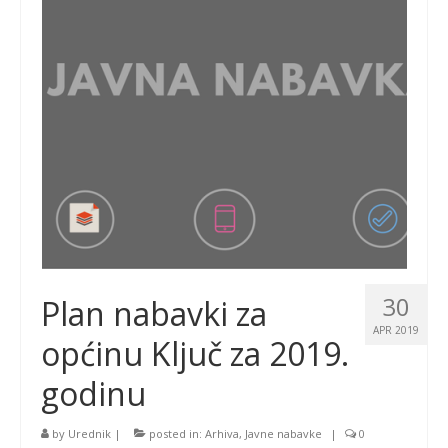
30
Plan nabavki za
APR 2019
općinu Ključ za 2019.
godinu
by
Urednik
|
posted in:
Arhiva
,
Javne nabavke
|
0