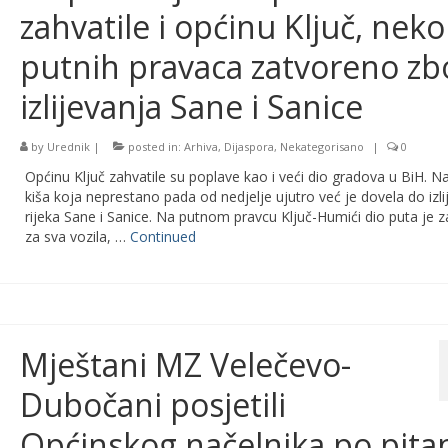
zahvatile i općinu Ključ, neko
putnih pravaca zatvoreno zb
izlijevanja Sane i Sanice
by
Urednik
|
posted in:
Arhiva
,
Dijaspora
,
Nekategorisano
|
0
Općinu Ključ zahvatile su poplave kao i veći dio gradova u BiH. N
kiša koja neprestano pada od nedjelje ujutro već je dovela do izli
rijeka Sane i Sanice. Na putnom pravcu Ključ-Humići dio puta je 
za sva vozila, …
Continued
Mještani MZ Velečevo-
Dubočani posjetili
Općinskog načelnika po pita