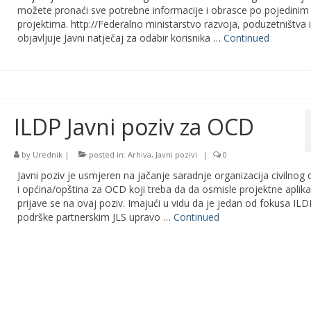
možete pronaći sve potrebne informacije i obrasce po pojedinim
projektima. http://Federalno ministarstvo razvoja, poduzetništva 
objavljuje Javni natječaj za odabir korisnika …
Continued
ILDP Javni poziv za OCD
by
Urednik
|
posted in:
Arhiva
,
Javni pozivi
|
0
Javni poziv je usmjeren na jačanje saradnje organizacija civilnog 
i općina/opština za OCD koji treba da da osmisle projektne aplikac
prijave se na ovaj poziv. Imajući u vidu da je jedan od fokusa ILD
podrške partnerskim JLS upravo …
Continued