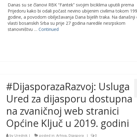
Danas su se članovi RBK “Fantek” svojim biciklima uputili prema
Prijedoru kako bi odali počast nevino ubijenim civilima tokom 199
godine, a povodom obilježavanja Dana bijelih traka. Na današnji
vlasti bosanskih Srba su prije 27 godina naredile nesrpskom
stanovništvu …
Continued
#DijasporazaRazvoj: Usluga
Ured za dijasporu dostupna
na zvaničnoj web stranici
Općine Ključ u 2019. godini
by
Urednik
|
posted in:
Arhiva
,
Dijaspora
|
0