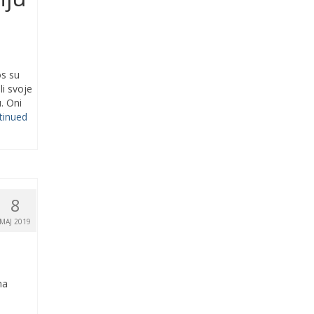
os su
li svoje
. Oni
tinued
8
MAJ 2019
na