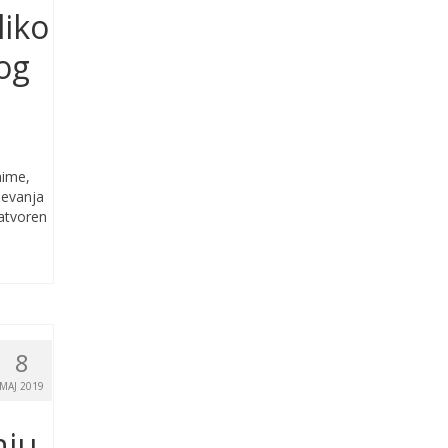
liko
og
aime,
jevanja
zatvoren
8
MAJ 2019
nju