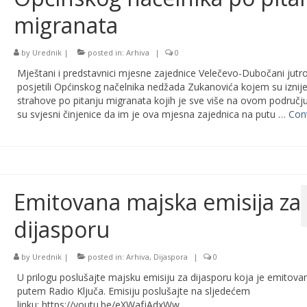
migranata
by
Urednik
|
posted in:
Arhiva
|
0
Mještani i predstavnici mjesne zajednice Velečevo-Dubočani jutr
posjetili Općinskog načelnika nedžada Zukanovića kojem su iznije
strahove po pitanju migranata kojih je sve više na ovom području
su svjesni činjenice da im je ova mjesna zajednica na putu …
Con
Emitovana majska emisija za
dijasporu
by
Urednik
|
posted in:
Arhiva
,
Dijaspora
|
0
U prilogu poslušajte majsku emisiju za dijasporu koja je emitova
putem Radio Ključa. Emisiju poslušajte na sljedećem
linku: https://youtu.be/eXWafjAdxWw