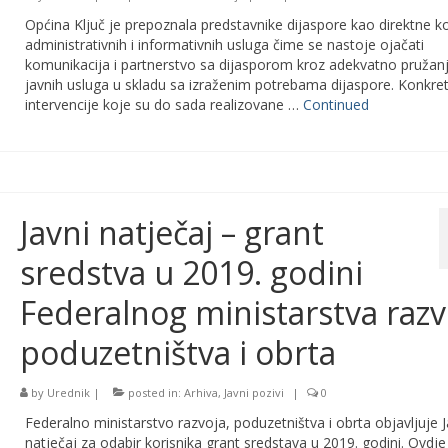
Općina Ključ je prepoznala predstavnike dijaspore kao direktne ko
administrativnih i informativnih usluga čime se nastoje ojačati
komunikacija i partnerstvo sa dijasporom kroz adekvatno pružan
javnih usluga u skladu sa izraženim potrebama dijaspore. Konkre
intervencije koje su do sada realizovane …
Continued
Javni natječaj – grant
sredstva u 2019. godini
Federalnog ministarstva razv
poduzetništva i obrta
by
Urednik
|
posted in:
Arhiva
,
Javni pozivi
|
0
Federalno ministarstvo razvoja, poduzetništva i obrta objavljuje J
natječaj za odabir korisnika grant sredstava u 2019. godini. Ovdje