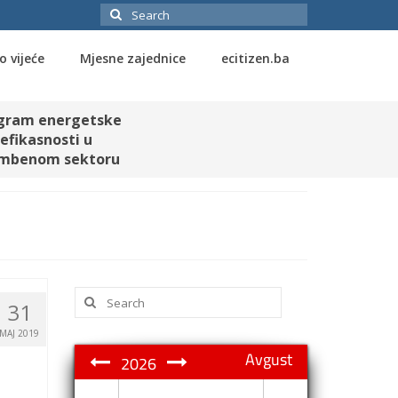
Search
for:
o vijeće
Mjesne zajednice
ecitizen.ba
gram energetske
efikasnosti u
mbenom sektoru
Search
31
for:
MAJ 2019
Avgust
2026