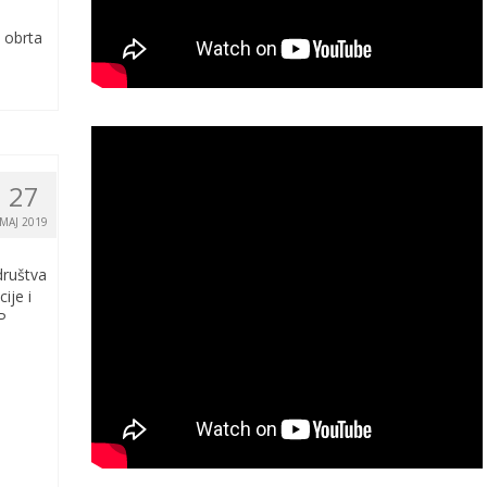
i obrta
27
MAJ 2019
društva
ije i
P