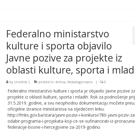
Federalno ministarstvo
kulture i sporta objavilo
Javne pozive za projekte iz
oblasti kulture, sporta i mlad
by
Urednik
|
posted in:
Arhiva
,
Nekategorisano
|
0
Federalno ministarstvo kulture i sporta je objavilo Javne pozive z
projekte iz oblasti kulture, sporta i mladih. Rok za podnošenje pri
31.5.2019. godine, a svu neophodnu dokumentaciju možete preuz
oficijelne stranice ministarstva na sljedećem linku:
http://fmks.gov.ba/stara/javni-pozivi-i-konkursi/780-javni-poziv-za
odabir-programa-i-projekata-koji-ce-se-sufinancirati-iz-proracuna
federacije-bosne-i-hercegovine-za-2019-godinu