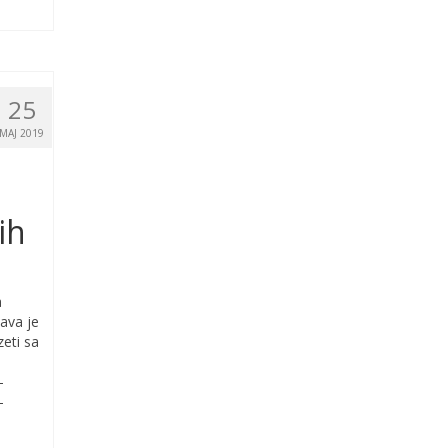
25
MAJ 2019
ih
a
java je
eti sa
-
-