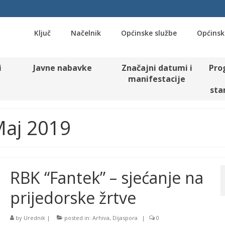
Ključ
Načelnik
Općinske službe
Općinsk
i
Javne nabavke
Značajni datumi i
Pro
manifestacije
sta
Maj 2019
RBK “Fantek” – sjećanje na
prijedorske žrtve
by
Urednik
|
posted in:
Arhiva
,
Dijaspora
|
0