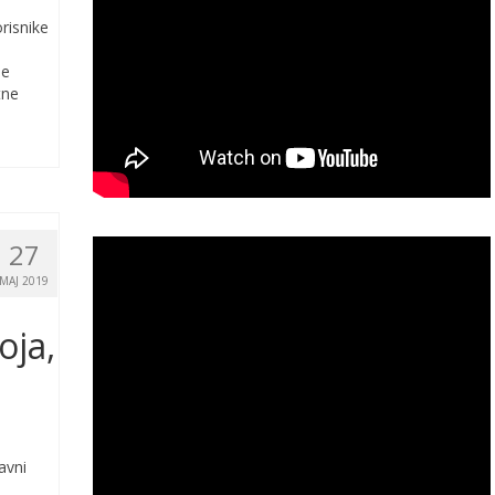
risnike
je
tne
27
MAJ 2019
oja,
avni