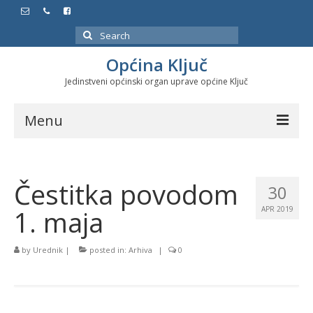
Search
for:
Općina Ključ
Jedinstveni općinski organ uprave općine Ključ
Menu
Dokumenti
Čestitka povodom
Službeni glasnici
30
1. maja
APR 2019
Javne nabavke
Značajni datumi i manifestacije
by
Urednik
|
posted in:
Arhiva
|
0
Program energetske efikasnosti u stambenom
sektoru