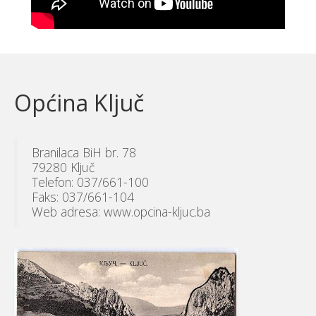
Općina Ključ
Branilaca BiH br. 78
79280 Ključ
Telefon: 037/661-100
Faks: 037/661-104
Web adresa: www.opcina-kljuc.ba