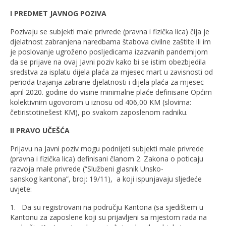
I PREDMET JAVNOG POZIVA
Pozivaju se subjekti male privrede (pravna i fizička lica) čija je
djelatnost zabranjena naredbama štabova civilne zaštite ili im
je poslovanje ugroženo posljedicama izazvanih pandemijom
da se prijave na ovaj Javni poziv kako bi se istim obezbjedila
sredstva za isplatu dijela plaća za mjesec mart u zavisnosti od
perioda trajanja zabrane djelatnosti i dijela plaća za mjesec
april 2020. godine do visine minimalne plaće definisane Općim
kolektivnim ugovorom u iznosu od 406,00 KM (slovima:
četiristotinešest KM), po svakom zaposlenom radniku.
II PRAVO UČEŠĆA
Prijavu na Javni poziv mogu podnijeti subjekti male privrede
(pravna i fizička lica) definisani članom 2. Zakona o poticaju
razvoja male privrede (“Službeni glasnik Unsko-
sanskog kantona”, broj: 19/11), a koji ispunjavaju sljedeće
uvjete:
1. Da su registrovani na području Kantona (sa sjedištem u
Kantonu za zaposlene koji su prijavljeni sa mjestom rada na