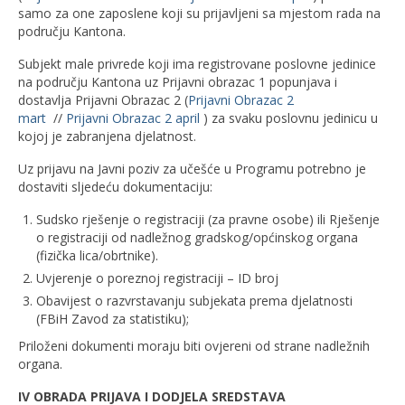
samo za one zaposlene koji su prijavljeni sa mjestom rada na
području Kantona.
Subjekt male privrede koji ima registrovane poslovne jedinice
na području Kantona uz Prijavni obrazac 1 popunjava i
dostavlja Prijavni Obrazac 2 (
Prijavni Obrazac 2
mart
//
Prijavni Obrazac 2 april
) za svaku poslovnu jedinicu u
kojoj je zabranjena djelatnost.
Uz prijavu na Javni poziv za učešće u Programu potrebno je
dostaviti sljedeću dokumentaciju:
Sudsko rješenje o registraciji (za pravne osobe) ili Rješenje
o registraciji od nadležnog gradskog/općinskog organa
(fizička lica/obrtnike).
Uvjerenje o poreznoj registraciji – ID broj
Obavijest o razvrstavanju subjekata prema djelatnosti
(FBiH Zavod za statistiku);
Priloženi dokumenti moraju biti ovjereni od strane nadležnih
organa.
IV OBRADA PRIJAVA I DODJELA SREDSTAVA