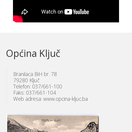
Općina Ključ
Branilaca BiH br. 78
79280 Ključ
Telefon: 037/661-100
Faks: 037/661-104
Web adresa: www.opcina-kljuc.ba