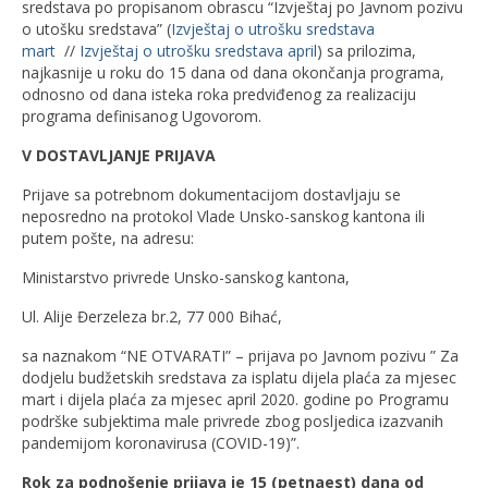
sredstava po propisanom obrascu “Izvještaj po Javnom pozivu
o utošku sredstava” (
Izvještaj o utrošku sredstava
mart
//
Izvještaj o utrošku sredstava april
) sa prilozima,
najkasnije u roku do 15 dana od dana okončanja programa,
odnosno od dana isteka roka predviđenog za realizaciju
programa definisanog Ugovorom.
V DOSTAVLJANJE PRIJAVA
Prijave sa potrebnom dokumentacijom dostavljaju se
neposredno na protokol Vlade Unsko-sanskog kantona ili
putem pošte, na adresu:
Ministarstvo privrede Unsko-sanskog kantona,
Ul. Alije Đerzeleza br.2, 77 000 Bihać,
sa naznakom “NE OTVARATI” – prijava po Javnom pozivu ” Za
dodjelu budžetskih sredstava za isplatu dijela plaća za mjesec
mart i dijela plaća za mjesec april 2020. godine po Programu
podrške subjektima male privrede zbog posljedica izazvanih
pandemijom koronavirusa (COVID-19)”.
Rok za podnošenje prijava je 15 (petnaest) dana od