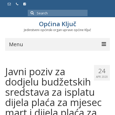
Search
for:
Općina Ključ
Jedinstveni općinski organ uprave općine Ključ
Menu
Dokumenti
Javni poziv za
Službeni glasnici
24
dodjelu budžetskih
APR 2020
Javne nabavke
sredstava za isplatu
Značajni datumi i manifestacije
dijela plaća za mjesec
Program energetske efikasnosti u stambenom
sektoru
mart i dijela plaća za