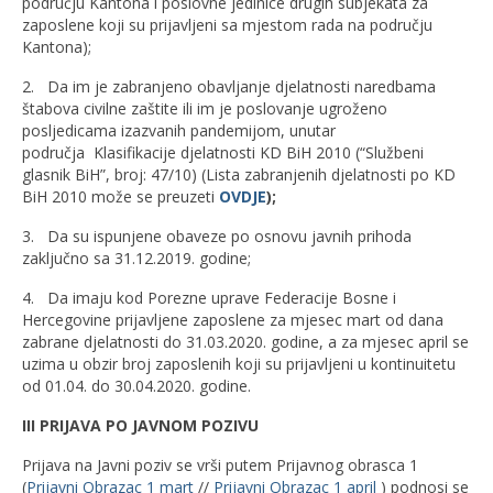
području Kantona i poslovne jedinice drugih subjekata za
zaposlene koji su prijavljeni sa mjestom rada na području
Kantona);
2. Da im je zabranjeno obavljanje djelatnosti naredbama
štabova civilne zaštite ili im je poslovanje ugroženo
posljedicama izazvanih pandemijom, unutar
područja Klasifikacije djelatnosti KD BiH 2010 (“Službeni
glasnik BiH”, broj: 47/10) (Lista zabranjenih djelatnosti po KD
BiH 2010 može se preuzeti
OVDJE
);
3. Da su ispunjene obaveze po osnovu javnih prihoda
zaključno sa 31.12.2019. godine;
4. Da imaju kod Porezne uprave Federacije Bosne i
Hercegovine prijavljene zaposlene za mjesec mart od dana
zabrane djelatnosti do 31.03.2020. godine, a za mjesec april se
uzima u obzir broj zaposlenih koji su prijavljeni u kontinuitetu
od 01.04. do 30.04.2020. godine.
III PRIJAVA PO JAVNOM POZIVU
Prijava na Javni poziv se vrši putem Prijavnog obrasca 1
(
Prijavni Obrazac 1 mart
//
Prijavni Obrazac 1 april
) podnosi se