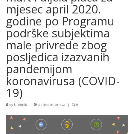
mjesec april 2020.
godine po Programu
podrške subjektima
male privrede zbog
posljedica izazvanih
pandemijom
koronavirusa (COVID-
19)
by
Urednik
|
posted in:
Arhiva
|
0