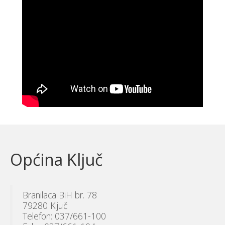
Općina Ključ
Branilaca BiH br. 78
79280 Ključ
Telefon: 037/661-100