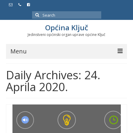
Search
for:
Općina Ključ
Jedinstveni općinski organ uprave općine Ključ
Menu
Dokumenti
Daily Archives: 24.
Službeni glasnici
Aprila 2020.
Javne nabavke
Značajni datumi i manifestacije
Program energetske efikasnosti u stambenom
sektoru