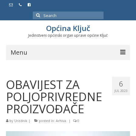
Search
for:
Općina Ključ
Jedinstveni općinski organ uprave općine Ključ
Menu
Dokumenti
OBAVIJEST ZA
Službeni glasnici
6
POLJOPRIVREDNE
JUL 2023
Javne nabavke
PROIZVOĐAČE
Značajni datumi i manifestacije
Program energetske efikasnosti u stambenom
by
Urednik
|
posted in:
Arhiva
|
0
sektoru