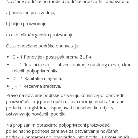
Novčane podrške po modelu podrške proizvodnji obuhvataju:
a) animalnu proizvodnju;
b) biljnu proizvodnju i
c) ekološku/organsku proizvodnju.
Ostale novčane podrške obuhvataju:
C – 1 Ponovljeni postupak prema ZUP-u.
I – 1 Ruralni razvoj – subvencioniranje ruralnog razvoja kod
mladih poljoprivrednika
.
D – 1 Kapitalna ulaganja.
J – 1 Rezervna sredstva.
Pravo na novčane podrške ostvaruju korisnici/poljoprivredni
proizvođači koji pored općih uslova moraju imati ažurirane
podatke u registrima i ispunjavati i posebne kriterije za
ostvarivanje novčanih podrški.
Na propisanim obrascima poljoprivredni proizvođači
pojedinačno podnose zahtjeve za ostvarivanje novčanih
podrški u primarnoj poljoprivrednoj proizvodnji uz koje prilažu