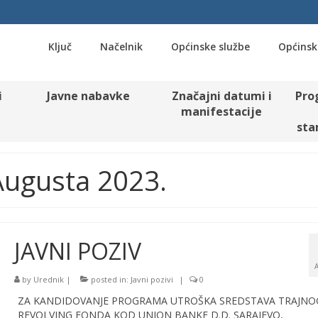
Ključ
Načelnik
Općinske službe
Općinsk
i
Javne nabavke
Značajni datumi i
Pro
manifestacije
sta
 Augusta 2023.
JAVNI POZIV
by
Urednik
|
posted in:
Javni pozivi
|
0
ZA KANDIDOVANJE PROGRAMA UTROŠKA SREDSTAVA TRAJNO
REVOLVING FONDA KOD UNION BANKE D.D. SARAJEVO,