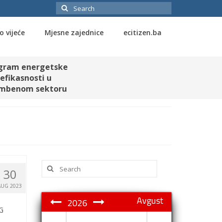
Search
for:
o vijeće
Mjesne zajednice
ecitizen.ba
gram energetske
efikasnosti u
mbenom sektoru
Search
30
for:
AUG 2023
Avgust
2026
G