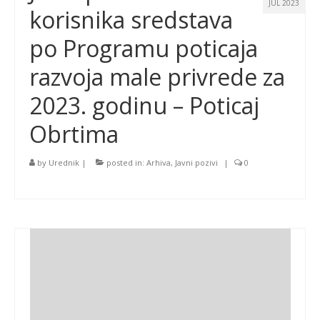
JUL 2023
korisnika sredstava
po Programu poticaja
razvoja male privrede za
2023. godinu – Poticaj
Obrtima
by
Urednik
|
posted in:
Arhiva
,
Javni pozivi
|
0