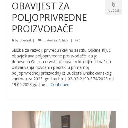
6
OBAVIJEST ZA
JUL 2023
POLJOPRIVREDNE
PROIZVOĐAČE
by
Urednik
|
posted in:
Arhiva
|
0
Služba za razvoj, privredu i civilnu zaštitu Općine Ključ
obavještava poljoprivredne proizvođače da je
donesena Odluka o vrsti, osnovnim krterijima i načinu
ostvarivanja novčanih podrški u primarnoj
poljoprivrednoj proizvodnji iz Budžeta Unsko-sanskog
kantona za 2023. godinu broj: 03-02-2190-374/2023 od
19.06.2023.godine …
Continued