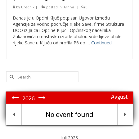
by
Urednik
|
posted in:
Arhiva
|
0
Danas je u Općini Ključ potpisan Ugovor između
Agencije za vodno područje rijeke Save, firme Struktura
DOO iz Jajca i Općine Ključ i Općinskog načelnika
Zukanovića o nastavku izrade obaloutvrde lijeve obale
rijeke Sane u Ključu od profila P6 do …
Continued
Search
for:
Avgust
2026
No event found
Juli 2023