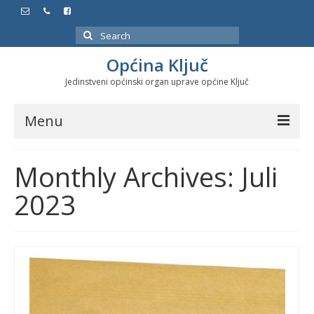
Search
for:
Općina Ključ
Jedinstveni općinski organ uprave općine Ključ
Menu
Dokumenti
Monthly Archives: Juli
Službeni glasnici
2023
Javne nabavke
Značajni datumi i manifestacije
Program energetske efikasnosti u stambenom
sektoru