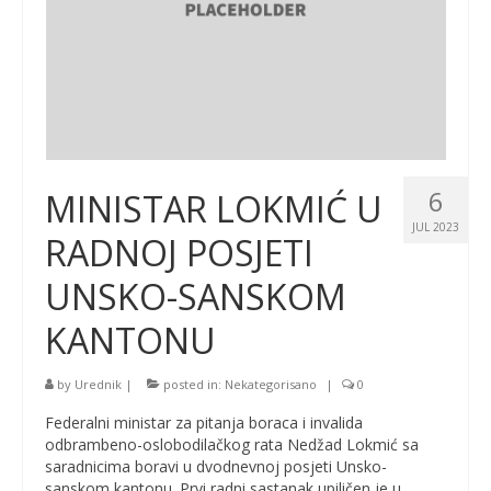
6
MINISTAR LOKMIĆ U
JUL 2023
RADNOJ POSJETI
UNSKO-SANSKOM
KANTONU
by
Urednik
|
posted in:
Nekategorisano
|
0
Federalni ministar za pitanja boraca i invalida
odbrambeno-oslobodilačkog rata Nedžad Lokmić sa
saradnicima boravi u dvodnevnoj posjeti Unsko-
sanskom kantonu. Prvi radni sastanak upiličen je u