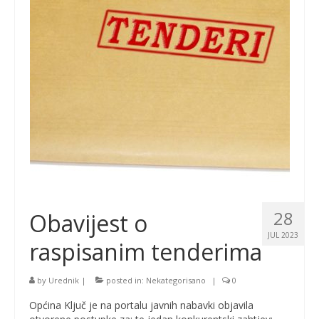
28
Obavijest o
JUL 2023
raspisanim tenderima
by
Urednik
|
posted in:
Nekategorisano
|
0
Općina Ključ je na portalu javnih nabavki objavila