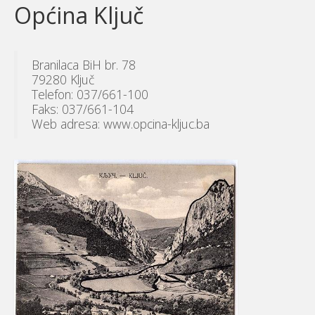
Općina Ključ
Branilaca BiH br. 78
79280 Ključ
Telefon: 037/661-100
Faks: 037/661-104
Web adresa: www.opcina-kljuc.ba