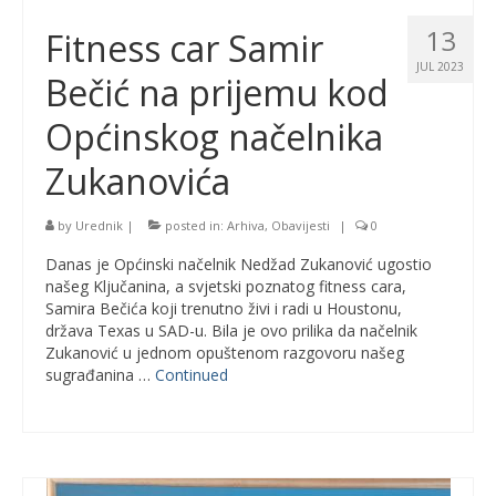
13
Fitness car Samir
JUL 2023
Bečić na prijemu kod
Općinskog načelnika
Zukanovića
by
Urednik
|
posted in:
Arhiva
,
Obavijesti
|
0
Danas je Općinski načelnik Nedžad Zukanović ugostio
našeg Ključanina, a svjetski poznatog fitness cara,
Samira Bečića koji trenutno živi i radi u Houstonu,
država Texas u SAD-u. Bila je ovo prilika da načelnik
Zukanović u jednom opuštenom razgovoru našeg
sugrađanina …
Continued