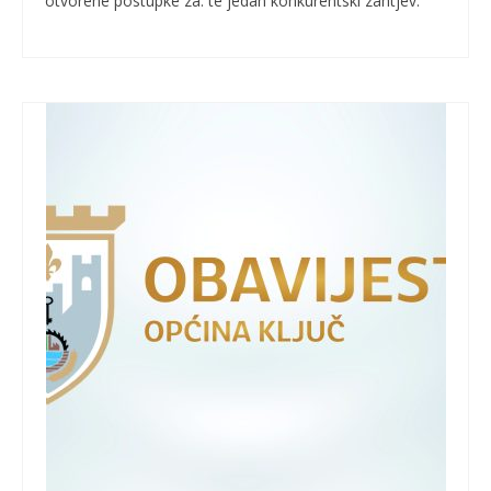
otvorene postupke za: te jedan konkurentski zahtjev: