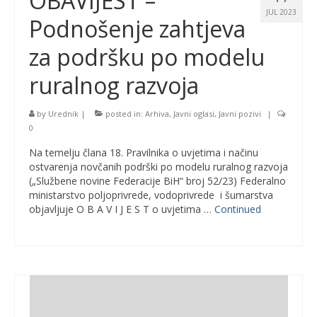
OBAVIJEST –
JUL 2023
Podnošenje zahtjeva
za podršku po modelu
ruralnog razvoja
by
Urednik
|
posted in:
Arhiva
,
Javni oglasi
,
Javni pozivi
|
0
Na temelju člana 18. Pravilnika o uvjetima i načinu
ostvarenja novčanih podrški po modelu ruralnog razvoja
(„Službene novine Federacije BiH“ broj 52/23) Federalno
ministarstvo poljoprivrede, vodoprivrede i šumarstva
objavljuje O B A V I J E S T o uvjetima …
Continued