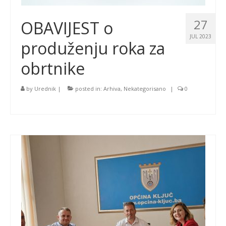
27
OBAVIJEST o
JUL 2023
produženju roka za
obrtnike
by
Urednik
|
posted in:
Arhiva
,
Nekategorisano
|
0