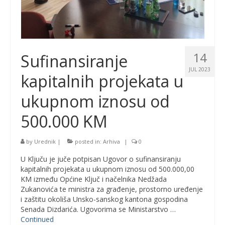
14
Sufinansiranje
JUL 2023
kapitalnih projekata u
ukupnom iznosu od
500.000 KM
by
Urednik
|
posted in:
Arhiva
|
0
U Ključu je juče potpisan Ugovor o sufinansiranju
kapitalnih projekata u ukupnom iznosu od 500.000,00
KM između Općine Ključ i načelnika Nedžada
Zukanovića te ministra za građenje, prostorno uređenje
i zaštitu okoliša Unsko-sanskog kantona gospodina
Senada Dizdarića. Ugovorima se Ministarstvo …
Continued