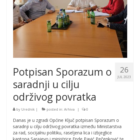
26
Potpisan Sporazum o
JUL 2023
saradnji u cilju
održivog povratka
by
Urednik
|
posted in:
Arhiva
|
0
Danas je u zgradi Općine Ključ potpisan Sporazum o
saradnji u cilju održivog povratka između Ministarstva
za rad, socijalnu politiku, raseljena lica i izbjeglice
kantona Sarajevo i ministrice Ende Pavić Pečenković te