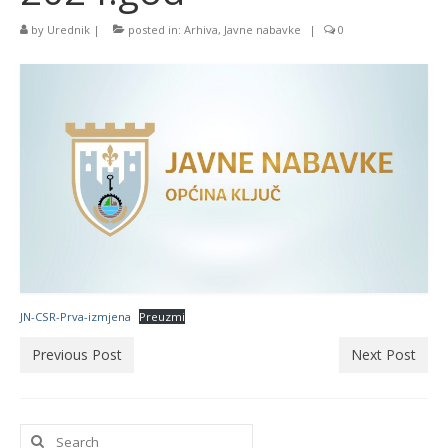
by
Urednik
|
posted in:
Arhiva
,
Javne nabavke
|
0
JN-CSR-Prva-izmjena
Preuzmi
Previous Post
Next Post
Search