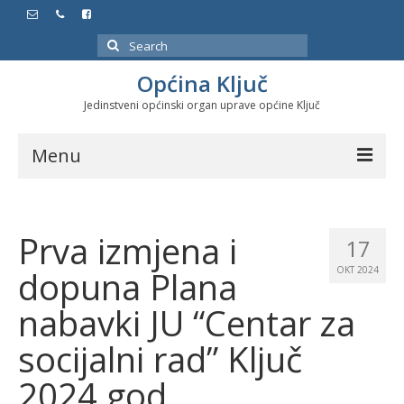
Search
for:
Općina Ključ
Jedinstveni općinski organ uprave općine Ključ
Menu
Dokumenti
Prva izmjena i
Službeni glasnici
17
dopuna Plana
OKT 2024
Javne nabavke
nabavki JU “Centar za
Značajni datumi i manifestacije
socijalni rad” Ključ
Program energetske efikasnosti u stambenom
sektoru
2024.god