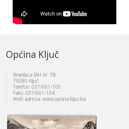
Općina Ključ
Branilaca BiH br. 78
79280 Ključ
Telefon: 037/661-100
Faks: 037/661-104
Web adresa: www.opcina-kljuc.ba