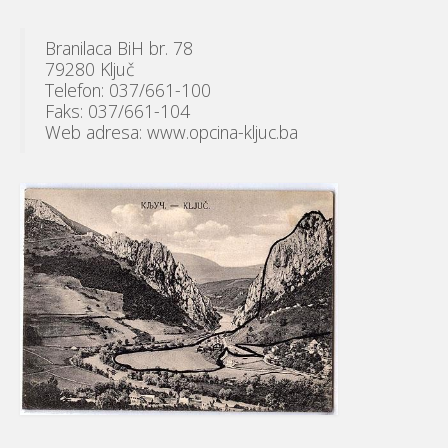
Branilaca BiH br. 78
79280 Ključ
Telefon: 037/661-100
Faks: 037/661-104
Web adresa: www.opcina-kljuc.ba