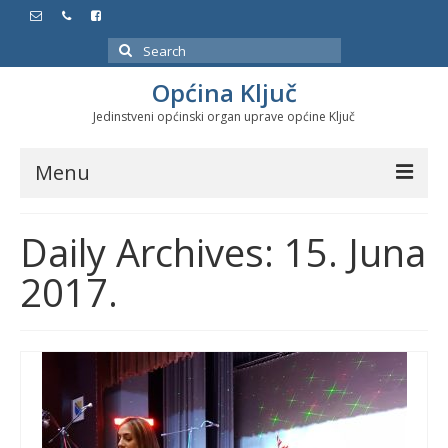
Search
for:
Općina Ključ
Jedinstveni općinski organ uprave općine Ključ
Menu
Dokumenti
Daily Archives: 15. Juna
Službeni glasnici
2017.
Javne nabavke
Značajni datumi i manifestacije
Program energetske efikasnosti u stambenom
sektoru