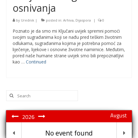
osnivanja
by
Urednik
|
posted in:
Arhiva
,
Dijaspora
|
0
Poznato je da smo mi Ključani uvijek spremni pomoći
svojim sugrađanima koji se nađu pred teškim životnim
odlukama, sugrađanima kojima je potrebna pomoć za
liječenje, lijekove i osnovne životne namirnice. Međutim,
pored naše humane strane uvijek smo bili prepoznatljivi
kao …
Continued
Search
for:
Avgust
2026
No event found