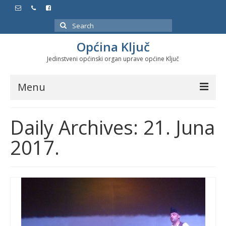
Search
for:
Općina Ključ
Jedinstveni općinski organ uprave općine Ključ
Menu
Dokumenti
Daily Archives: 21. Juna
Službeni glasnici
2017.
Javne nabavke
Značajni datumi i manifestacije
Program energetske efikasnosti u stambenom
sektoru