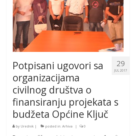
29
Potpisani ugovori sa
JUL 2017
organizacijama
civilnog društva o
finansiranju projekata s
budžeta Općine Ključ
by
Urednik
|
posted in:
Arhiva
|
0