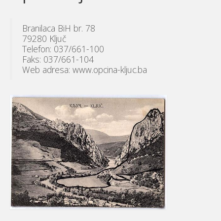
Branilaca BiH br. 78
79280 Ključ
Telefon: 037/661-100
Faks: 037/661-104
Web adresa: www.opcina-kljuc.ba