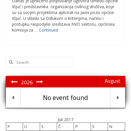
Danas je upriličeno potpisivanje ugovora između općine
Ključ i predstavnika organizacija civilnog društva, koje
su sa svojim projektima aplicirali na Javni poziv općine
Ključ. U skladu sa Odlukom o kriterijima, načinu i
postupku raspodjele sredstava NVO sektoru, općinska
komisija za …
Continued
Search
for:
Avgust
2026
No event found
Juli 2017
P
U
S
Č
P
S
N