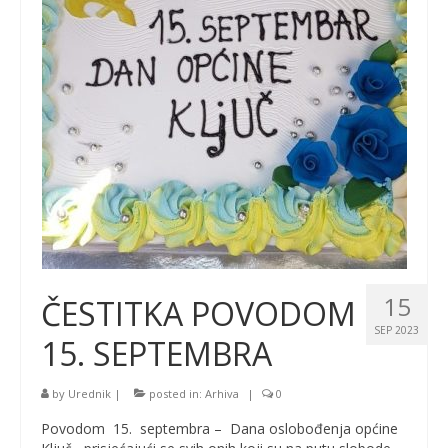
15
ČESTITKA POVODOM
SEP 2023
15. SEPTEMBRA
by
Urednik
|
posted in:
Arhiva
|
0
Povodom 15. septembra – Dana oslobođenja općine