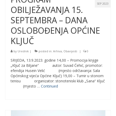
SEP 2023
OBILJEŽAVANJA 15.
SEPTEMBRA – DANA
OSLOBOĐENJA OPĆINE
KLJUČ
by
Urednik
|
posted in:
Arhiva
,
Obavijesti
|
0
SRIJEDA, 13.9.2023. godine 14,00 – Promocija knjige
„Ključ za Biljane“ autor: Suvad Ćehić, promotor:
efendija Husein Velić (mjesto održavanja: Sala
Općinskog vijeća Općine Ključ) 19,00 – Turnir u stonom
tenisu organizator: stonoteniski klub „Sana“ Ključ
(mjesto …
Continued