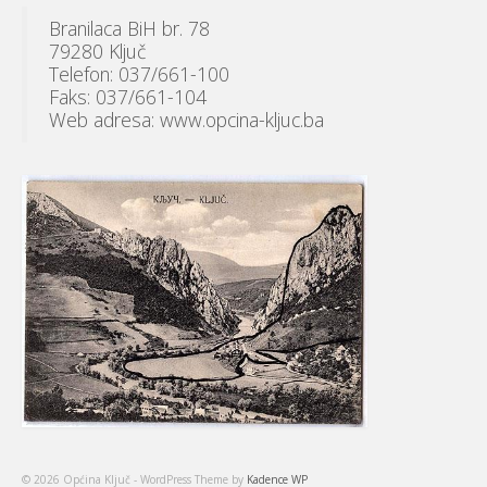
Branilaca BiH br. 78
79280 Ključ
Telefon: 037/661-100
Faks: 037/661-104
Web adresa: www.opcina-kljuc.ba
© 2026 Općina Ključ - WordPress Theme by
Kadence WP