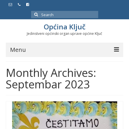
Search
for:
Općina Ključ
Jedinstveni općinski organ uprave općine Ključ
Menu
Dokumenti
Monthly Archives:
Službeni glasnici
Septembar 2023
Javne nabavke
Značajni datumi i manifestacije
Program energetske efikasnosti u stambenom
sektoru