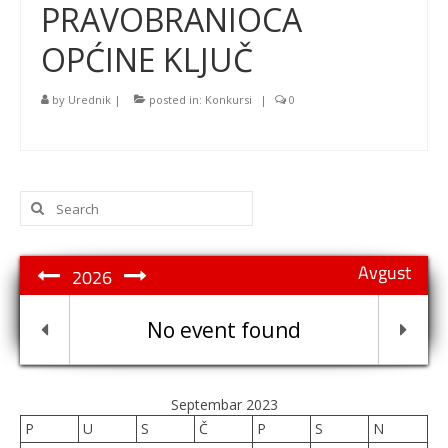
PRAVOBRANIOCA
OPĆINE KLJUČ
by
Urednik
|
posted in:
Konkursi
|
0
Search
for:
Avgust
2026
No event found
Septembar 2023
P
U
S
Č
P
S
N