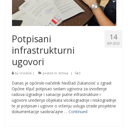
14
Potpisani
SEP 2023
infrastrukturni
ugovori
by
Urednik
|
posted in:
Arhiva
|
0
Danas je općinski načelnik Nedžad Zukanović u zgradi
Općine Ključ potpisao sedam ugovora za izvođenje
radova izgradnje i sanacije putne infrastrukture i
ugovore uređenja objekata visokogradnje i niskogradnje
te je potpisan i ugovor o vršenju usluga izrade projektne
dokumentacije saobraćajne …
Continued