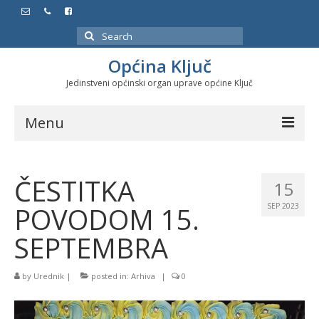
Search
for:
Općina Ključ
Jedinstveni općinski organ uprave općine Ključ
Menu
Dokumenti
ČESTITKA
15
Službeni glasnici
POVODOM 15.
SEP 2023
Javne nabavke
SEPTEMBRA
Značajni datumi i manifestacije
by
Urednik
|
posted in:
Arhiva
|
0
Program energetske efikasnosti u stambenom
sektoru