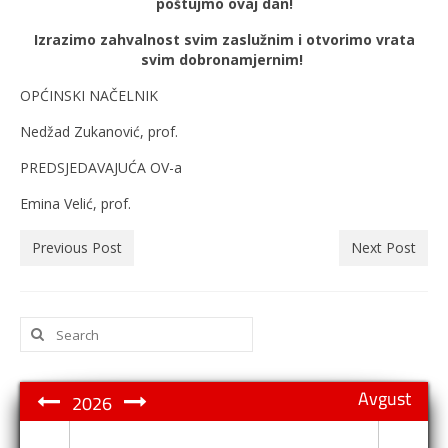
poštujmo ovaj dan!
Izrazimo zahvalnost svim zaslužnim i otvorimo vrata
svim dobronamjernim!
OPĆINSKI NAČELNIK
Nedžad Zukanović, prof.
PREDSJEDAVAJUĆA OV-a
Emina Velić, prof.
Previous Post
Next Post
Search
for:
Avgust
2026