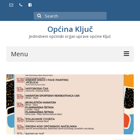
Search
for:
Općina Ključ
Jedinstveni općinski organ uprave općine Ključ
Menu
Dokumenti
Službeni glasnici
Javne nabavke
Značajni datumi i manifestacije
Program energetske efikasnosti u stambenom
sektoru