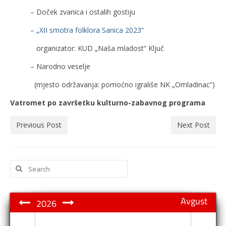
– Doček zvanica i ostalih gostiju
– „XII smotra folklora Sanica 2023“
organizator: KUD „Naša mladost“ Ključ
– Narodno veselje
(mjesto održavanja: pomoćno igrališe NK „Omladinac“)
Vatromet po završetku kulturno-zabavnog programa
Previous Post
Next Post
Search
for:
Avgust
2026