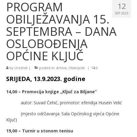
PROGRAM
12
OBILJEŽAVANJA 15.
SEP 2023
SEPTEMBRA – DANA
OSLOBOĐENJA
OPĆINE KLJUČ
by
Urednik
|
posted in:
Arhiva
,
Obavijesti
|
0
SRIJEDA, 13.9.2023. godine
14,00 –
Promocija knjige „Ključ za Biljane“
autor: Suvad Ćehić, promotor: efendija Husein Velić
(mjesto održavanja: Sala Općinskog vijeća Općine
Ključ)
19,00 – Turnir u stonom tenisu