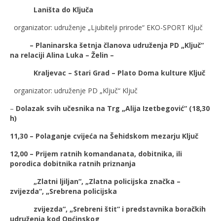
Laništa do Ključa
organizator: udruženje „Ljubitelji prirode“ EKO-SPORT Ključ
– Planinarska šetnja članova udruženja PD „Ključ“
na relaciji Alina Luka – Želin –
Kraljevac – Stari Grad – Plato Doma kulture Ključ
organizator: udruženje PD „Ključ“ Ključ
–
Dolazak svih učesnika na Trg „Alija Izetbegović“ (18,30
h)
11,30 – Polaganje cvijeća na Šehidskom mezarju Ključ
12,00 – Prijem ratnih komandanata, dobitnika, ili
porodica dobitnika ratnih priznanja
„Zlatni ljiljan“, „Zlatna policijska značka –
zvijezda“, „Srebrena policijska
zvijezda“, „Srebreni štit“ i predstavnika boračkih
udruženja kod Općinskog