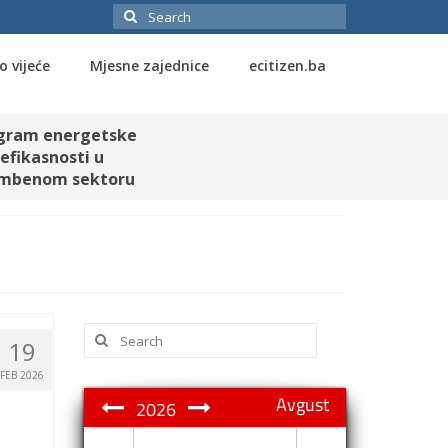
Search
for:
o vijeće
Mjesne zajednice
ecitizen.ba
gram energetske
efikasnosti u
mbenom sektoru
Search
19
for:
FEB 2026
Avgust
2026