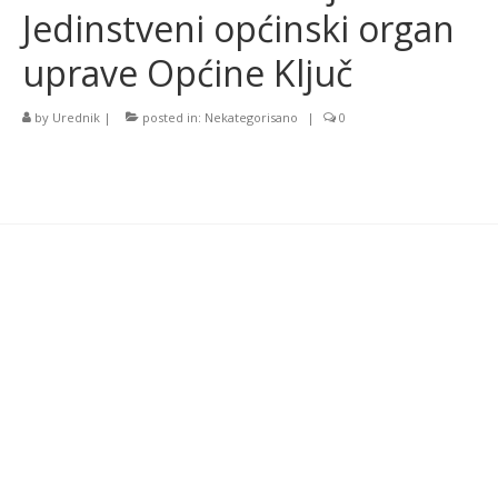
Jedinstveni općinski organ
uprave Općine Ključ
by
Urednik
|
posted in:
Nekategorisano
|
0