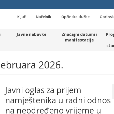
Ključ
Načelnik
Općinske službe
Općinsk
i
Javne nabavke
Značajni datumi i
Pro
manifestacije
sta
 Februara 2026.
Javni oglas za prijem
namještenika u radni odnos
na neodređeno vrijeme u