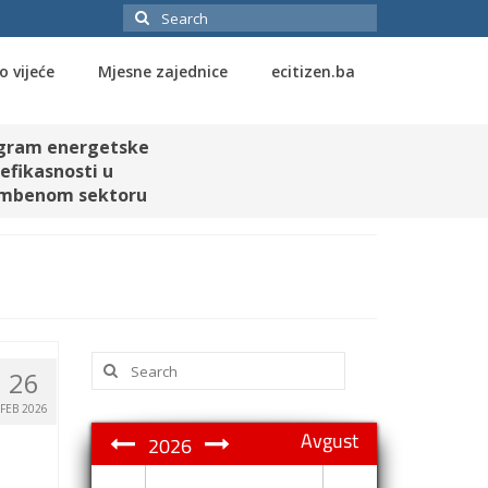
Search
for:
o vijeće
Mjesne zajednice
ecitizen.ba
gram energetske
efikasnosti u
mbenom sektoru
Search
26
for:
FEB 2026
Avgust
2026