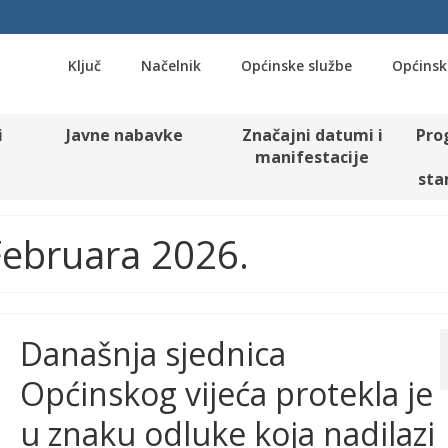
Ključ
Načelnik
Općinske službe
Općinsk
i
Javne nabavke
Značajni datumi i
Pro
manifestacije
sta
 Februara 2026.
Današnja sjednica
Općinskog vijeća protekla je
u znaku odluke koja nadilazi