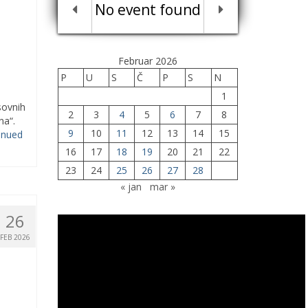
No event found
a
Februar 2026
P
U
S
Č
P
S
N
1
sovnih
2
3
4
5
6
7
8
na“.
9
10
11
12
13
14
15
inued
16
17
18
19
20
21
22
23
24
25
26
27
28
« jan
mar »
26
FEB 2026