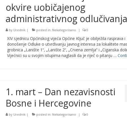
okvire uobičajenog
administrativnog odlučivanj
by
Urednik
|
posted in:
Nekategorisano
|
0
XIV sjednicu Općinskog vijeća Općine Ključ je obilježila rasprava i
donošenje Odluke o utvrđivanju javnog interesa za lokalitete ma
grobnica „Lanište 1“, „Lanište 2“, „Crvena zemlja“ i „Ciganska doli
Vijećnici su u svojim istupima naglasili da je riječ o pitanju …
Cont
1. mart – Dan nezavisnosti
Bosne i Hercegovine
by
Urednik
|
posted in:
Nekategorisano
|
0