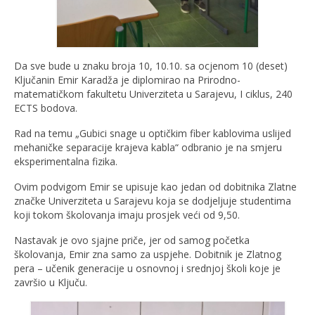
Da sve bude u znaku broja 10, 10.10. sa ocjenom 10 (deset)
Ključanin Emir Karadža je diplomirao na Prirodno-
matematičkom fakultetu Univerziteta u Sarajevu, I ciklus, 240
ECTS bodova.
Rad na temu „Gubici snage u optičkim fiber kablovima uslijed
mehaničke separacije krajeva kabla“ odbranio je na smjeru
eksperimentalna fizika.
Ovim podvigom Emir se upisuje kao jedan od dobitnika Zlatne
značke Univerziteta u Sarajevu koja se dodjeljuje studentima
koji tokom školovanja imaju prosjek veći od 9,50.
Nastavak je ovo sjajne priče, jer od samog početka
školovanja, Emir zna samo za uspjehe. Dobitnik je Zlatnog
pera – učenik generacije u osnovnoj i srednjoj školi koje je
završio u Ključu.