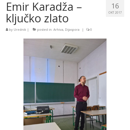
Emir Karadža –
16
ključko zlato
OKT 2017
by
Urednik
|
posted in:
Arhiva
,
Dijaspora
|
0