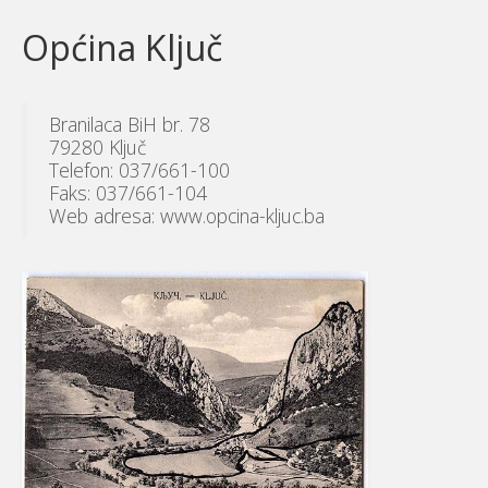
Općina Ključ
Branilaca BiH br. 78
79280 Ključ
Telefon: 037/661-100
Faks: 037/661-104
Web adresa: www.opcina-kljuc.ba