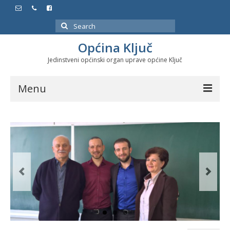
Search
for:
Općina Ključ
Jedinstveni općinski organ uprave općine Ključ
Menu
Dokumenti
Službeni glasnici
Javne nabavke
Značajni datumi i manifestacije
Program energetske efikasnosti u stambenom
sektoru