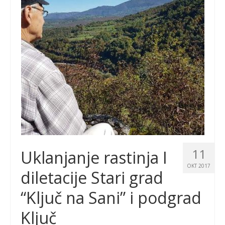
11
Uklanjanje rastinja I
OKT 2017
diletacije Stari grad
“Ključ na Sani” i podgrad
Ključ