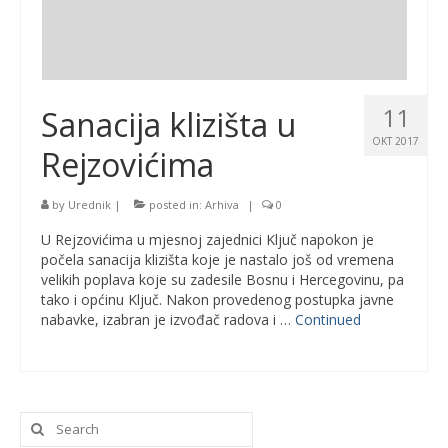
11
Sanacija klizišta u
OKT 2017
Rejzovićima
by
Urednik
|
posted in:
Arhiva
|
0
U Rejzovićima u mjesnoj zajednici Ključ napokon je
počela sanacija klizišta koje je nastalo još od vremena
velikih poplava koje su zadesile Bosnu i Hercegovinu, pa
tako i općinu Ključ. Nakon provedenog postupka javne
nabavke, izabran je izvođač radova i …
Continued
Search
for: