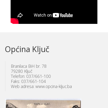
Općina Ključ
Branilaca BiH br. 78
79280 Ključ
Telefon: 037/661-100
Faks: 037/661-104
Web adresa: www.opcina-kljuc.ba