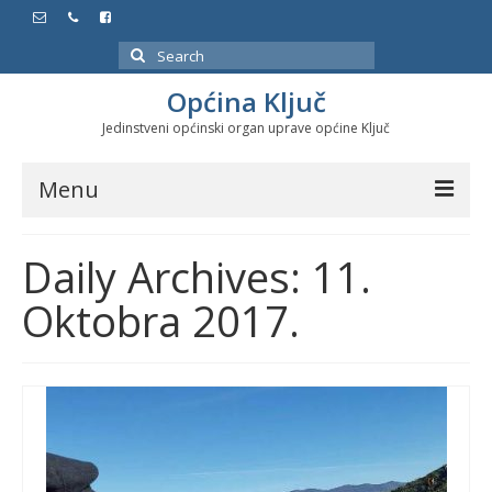
Search
for:
Općina Ključ
Jedinstveni općinski organ uprave općine Ključ
Menu
Dokumenti
Daily Archives: 11.
Službeni glasnici
Oktobra 2017.
Javne nabavke
Značajni datumi i manifestacije
Program energetske efikasnosti u stambenom
sektoru