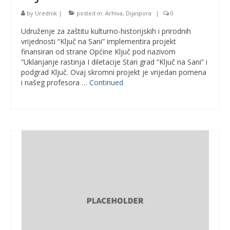
by
Urednik
|
posted in:
Arhiva
,
Dijaspora
|
0
Udruženje za zaštitu kulturno-historijskih i prirodnih
vrijednosti “Ključ na Sani” implementira projekt
finansiran od strane Općine Ključ pod nazivom
“Uklanjanje rastinja I diletacije Stari grad “Ključ na Sani” i
podgrad Ključ. Ovaj skromni projekt je vrijedan pomena
i našeg profesora …
Continued