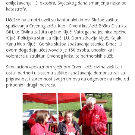
obilježavanja 13. oktobra, Svjetskog dana smanjenja rizika od
katastrofa.
Učešće na smotri uzeli su kantonalni timovi Službe zaštite i
spašavanja Crvenog križa, kao i Crveni krst/križ Brčko Distrikta
BiH, te Civilna zaštita općine Ključ, Vatrogasna jedinica općine
Ključ, Policijska stanica Ključ, J.U. Dom zdravlja Ključ, Kajak
Kanu klub Ključ i Gorska služba spašavanja stanica Bihać. U
ovom događaju učestvovalo je 150 osoba, uposlenika i
volontera u strukturi Crvenog križa, te partnerskih službi.
Simulaciono-pokaznom vježnom Crveni križ, civilna zaštita i
ostali partneri u sistemu zaštite i spašavanja demonstrirali su
pripravnost i spremnost svojih timova da odgovore na neku od
prirodnih i drugih nesreća.