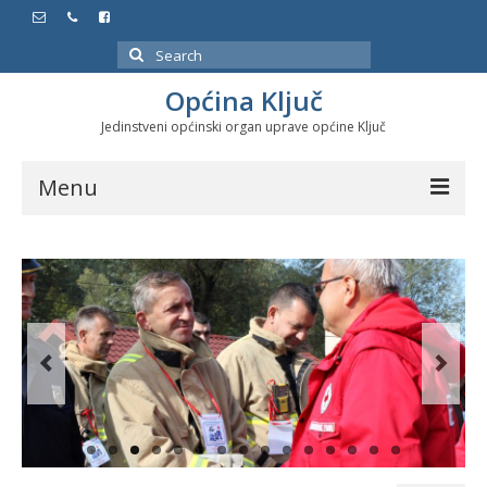
Search
for:
Općina Ključ
Jedinstveni općinski organ uprave općine Ključ
Menu
Dokumenti
Službeni glasnici
Javne nabavke
Značajni datumi i manifestacije
Program energetske efikasnosti u stambenom
sektoru