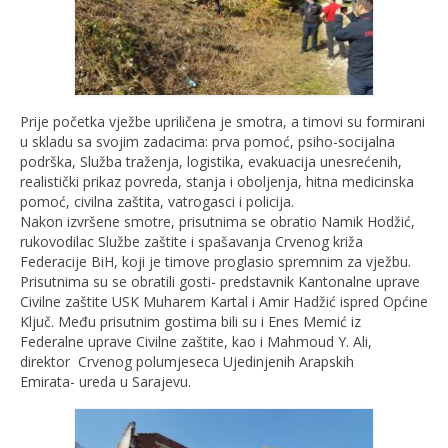
Prije početka vježbe upriličena je smotra, a timovi su formirani
u skladu sa svojim zadacima: prva pomoć, psiho-socijalna
podrška, Služba traženja, logistika, evakuacija unesrećenih,
realistički prikaz povreda, stanja i oboljenja, hitna medicinska
pomoć, civilna zaštita, vatrogasci i policija.
Nakon izvršene smotre, prisutnima se obratio Namik Hodžić,
rukovodilac Službe zaštite i spašavanja Crvenog križa
Federacije BiH, koji je timove proglasio spremnim za vježbu.
Prisutnima su se obratili gosti- predstavnik Kantonalne uprave
Civilne zaštite USK Muharem Kartal i Amir Hadžić ispred Općine
Ključ. Među prisutnim gostima bili su i Enes Memić iz
Federalne uprave Civilne zaštite, kao i Mahmoud Y. Ali,
direktor Crvenog polumjeseca Ujedinjenih Arapskih
Emirata- ureda u Sarajevu.