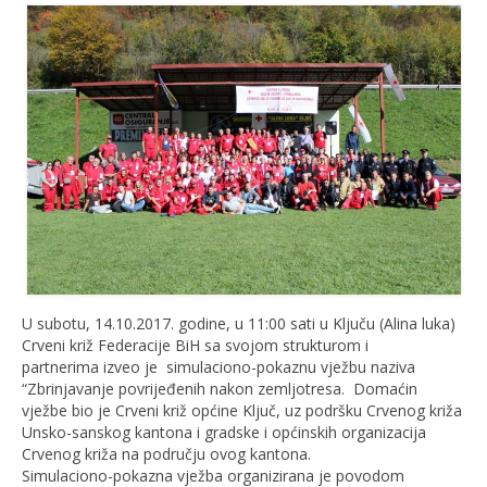
U subotu, 14.10.2017. godine, u 11:00 sati u Ključu (Alina luka)
Crveni križ Federacije BiH sa svojom strukturom i
partnerima izveo je simulaciono-pokaznu vježbu naziva
“Zbrinjavanje povrijeđenih nakon zemljotresa. Domaćin
vježbe bio je Crveni križ općine Ključ, uz podršku Crvenog križa
Unsko-sanskog kantona i gradske i općinskih organizacija
Crvenog križa na području ovog kantona.
Simulaciono-pokazna vježba organizirana je povodom