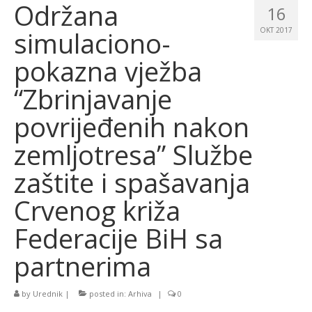
Održana
16
simulaciono-
OKT 2017
pokazna vježba
“Zbrinjavanje
povrijeđenih nakon
zemljotresa” Službe
zaštite i spašavanja
Crvenog križa
Federacije BiH sa
partnerima
by
Urednik
|
posted in:
Arhiva
|
0