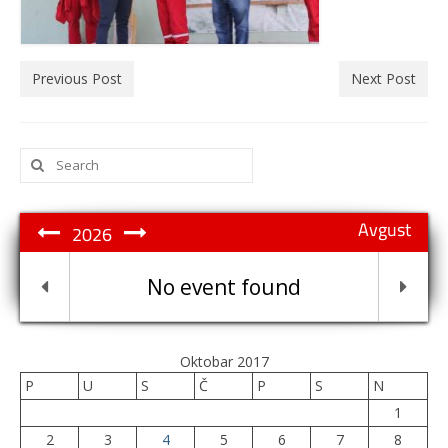
Previous Post
Next Post
Search
for:
Avgust
2026
No event found
Oktobar 2017
P
U
S
Č
P
S
N
1
2
3
4
5
6
7
8