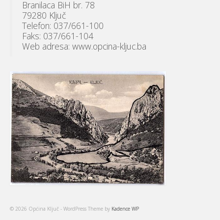
Branilaca BiH br. 78
79280 Ključ
Telefon: 037/661-100
Faks: 037/661-104
Web adresa: www.opcina-kljuc.ba
© 2026 Općina Ključ - WordPress Theme by
Kadence WP