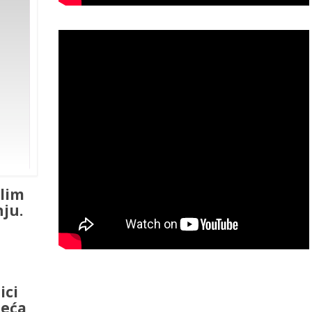
elim
nju.
ici
eća,