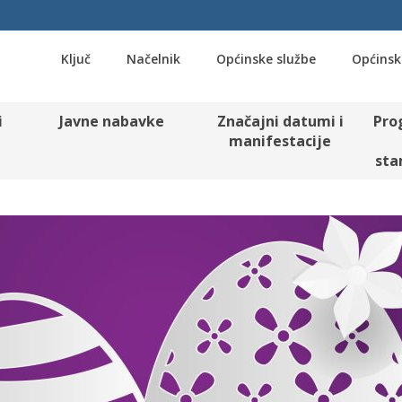
Ključ
Načelnik
Općinske službe
Općinsk
i
Javne nabavke
Značajni datumi i
Pro
manifestacije
sta