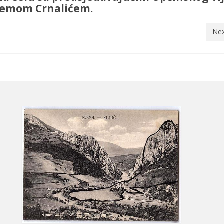
emom Crnalićem.
Nex