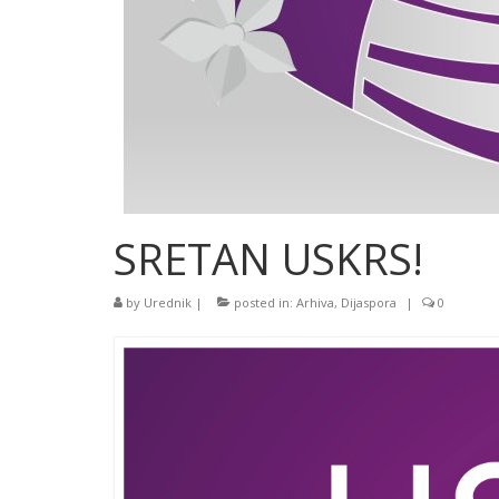
SRETAN USKRS!
by
Urednik
|
posted in:
Arhiva
,
Dijaspora
|
0