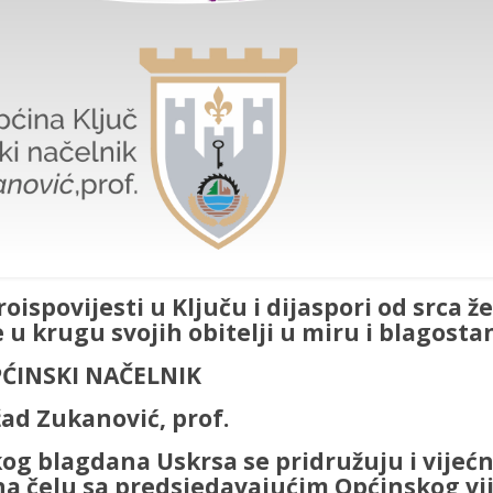
ispovijesti u Ključu i dijaspori od srca ž
 u krugu svojih obitelji u miru i blagosta
ĆINSKI NAČELNIK
ad Zukanović, prof.
g blagdana Uskrsa se pridružuju i vijećn
na čelu sa predsjedavajućim Općinskog vij