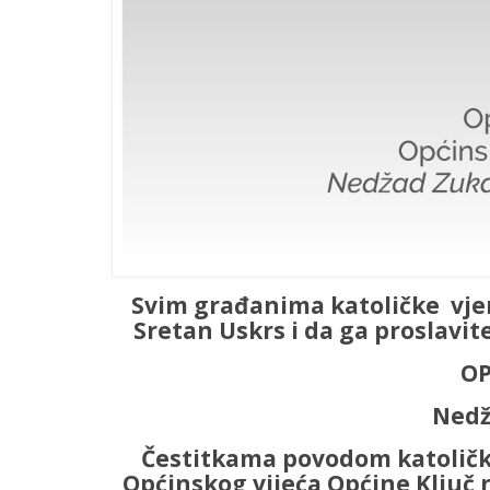
Svim građanima katoličke vjero
Sretan Uskrs i da ga proslavite
OP
Nedž
Čestitkama povodom katoličko
Općinskog vijeća Općine Ključ 