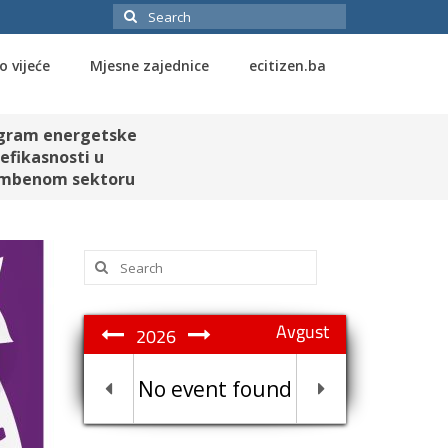
Search
for:
o vijeće
Mjesne zajednice
ecitizen.ba
gram energetske
efikasnosti u
mbenom sektoru
Search
for:
Avgust
2026
No event found