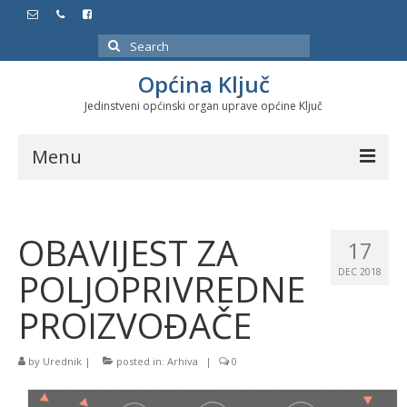
Search
for:
Općina Ključ
Jedinstveni općinski organ uprave općine Ključ
Menu
Dokumenti
OBAVIJEST ZA
Službeni glasnici
17
POLJOPRIVREDNE
DEC 2018
Javne nabavke
PROIZVOĐAČE
Značajni datumi i manifestacije
Program energetske efikasnosti u stambenom
by
Urednik
|
posted in:
Arhiva
|
0
sektoru