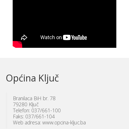
Općina Ključ
Branilaca BiH br. 78
79280 Ključ
Telefon: 037/661-100
Faks: 037/661-104
Web adresa: www.opcina-kljuc.ba