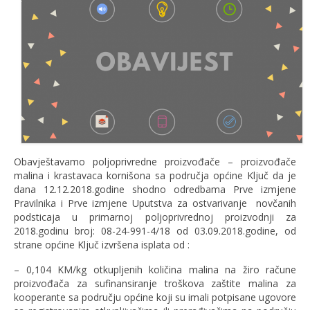
Obavještavamo poljoprivredne proizvođače – proizvođače
malina i krastavaca kornišona sa područja općine Ključ da je
dana 12.12.2018.godine shodno odredbama Prve izmjene
Pravilnika i Prve izmjene Uputstva za ostvarivanje novčanih
podsticaja u primarnoj poljoprivrednoj proizvodnji za
2018.godinu broj: 08-24-991-4/18 od 03.09.2018.godine, od
strane općine Ključ izvršena isplata od :
– 0,104 KM/kg otkupljenih količina malina na žiro račune
proizvođača za sufinansiranje troškova zaštite malina za
kooperante sa području općine koji su imali potpisane ugovore