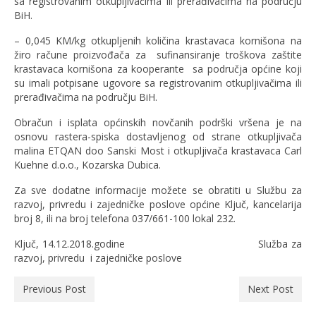
sa registrovanim otkupljivačima ili prerađivačima na području
BiH.
– 0,045 KM/kg otkupljenih količina krastavaca kornišona na
žiro račune proizvođača za sufinansiranje troškova zaštite
krastavaca kornišona za kooperante sa područja općine koji
su imali potpisane ugovore sa registrovanim otkupljivačima ili
prerađivačima na području BiH.
Obračun i isplata općinskih novčanih podrški vršena je na
osnovu rastera-spiska dostavljenog od strane otkupljivača
malina ETQAN doo Sanski Most i otkupljivača krastavaca Carl
Kuehne d.o.o., Kozarska Dubica.
Za sve dodatne informacije možete se obratiti u Službu za
razvoj, privredu i zajedničke poslove općine Ključ, kancelarija
broj 8, ili na broj telefona 037/661-100 lokal 232.
Ključ, 14.12.2018.godine Služba za
razvoj, privredu i zajedničke poslove
Previous Post
Next Post