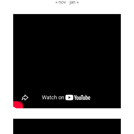
« nov
jan »