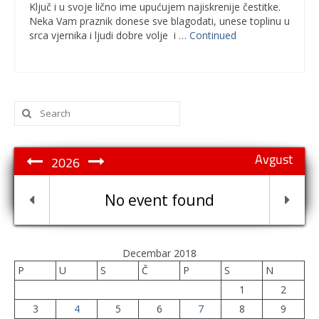
Ključ i u svoje lično ime upućujem najiskrenije čestitke.
Neka Vam praznik donese sve blagodati, unese toplinu u
srca vjernika i ljudi dobre volje i …
Continued
Search
for:
Avgust
2026
No event found
Decembar 2018
P
U
S
Č
P
S
N
1
2
3
4
5
6
7
8
9