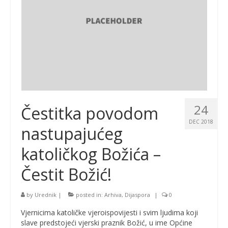
24
Čestitka povodom
DEC 2018
nastupajućeg
katoličkog Božića –
Čestit Božić!
by
Urednik
|
posted in:
Arhiva
,
Dijaspora
|
0
Vjernicima katoličke vjeroispovijesti i svim ljudima koji
slave predstojeći vjerski praznik Božić, u ime Općine