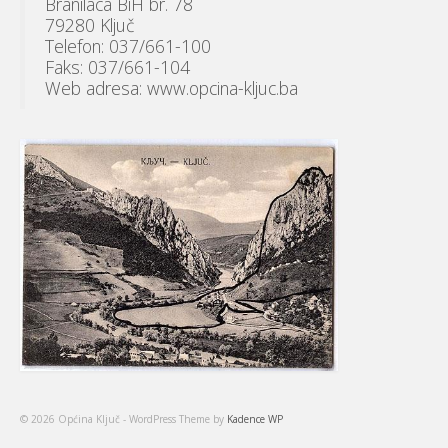
Branilaca BiH br. 78
79280 Ključ
Telefon: 037/661-100
Faks: 037/661-104
Web adresa: www.opcina-kljuc.ba
© 2026 Općina Ključ - WordPress Theme by
Kadence WP