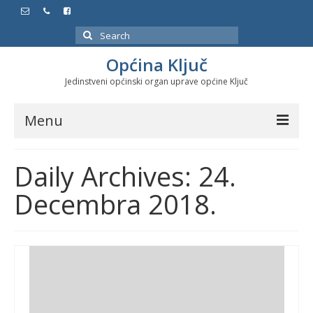
Search
for:
Općina Ključ
Jedinstveni općinski organ uprave općine Ključ
Menu
Dokumenti
Daily Archives: 24.
Službeni glasnici
Decembra 2018.
Javne nabavke
Značajni datumi i manifestacije
Program energetske efikasnosti u stambenom
sektoru