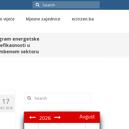
Search
for:
o vijeće
Mjesne zajednice
ecitizen.ba
gram energetske
efikasnosti u
mbenom sektoru
Search
17
for:
DEC 2018
Avgust
2026