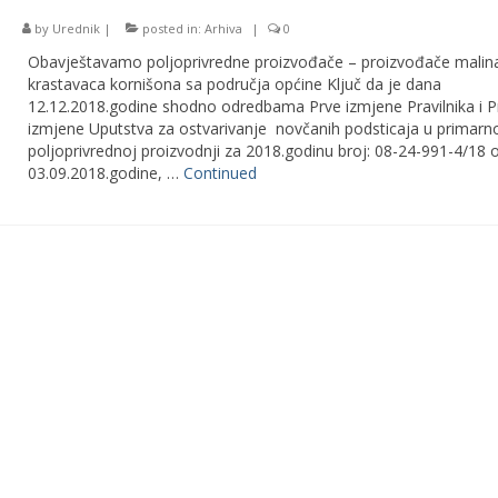
by
Urednik
|
posted in:
Arhiva
|
0
Obavještavamo poljoprivredne proizvođače – proizvođače malina
krastavaca kornišona sa područja općine Ključ da je dana
12.12.2018.godine shodno odredbama Prve izmjene Pravilnika i P
izmjene Uputstva za ostvarivanje novčanih podsticaja u primarn
poljoprivrednoj proizvodnji za 2018.godinu broj: 08-24-991-4/18 
03.09.2018.godine, …
Continued