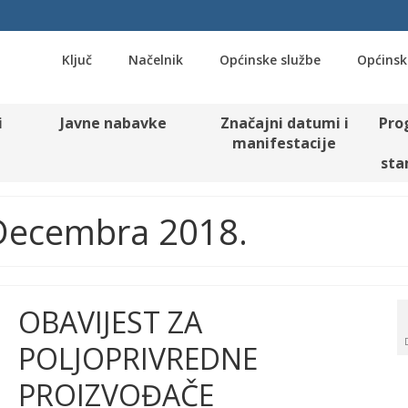
Ključ
Načelnik
Općinske službe
Općinsk
i
Javne nabavke
Značajni datumi i
Pro
manifestacije
sta
 Decembra 2018.
OBAVIJEST ZA
POLJOPRIVREDNE
PROIZVOĐAČE