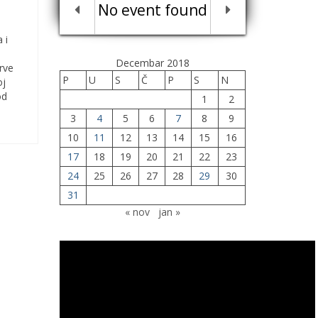
No event found
 i
Decembar 2018
rve
P
U
S
Č
P
S
N
oj
od
1
2
3
4
5
6
7
8
9
10
11
12
13
14
15
16
17
18
19
20
21
22
23
24
25
26
27
28
29
30
31
« nov
jan »