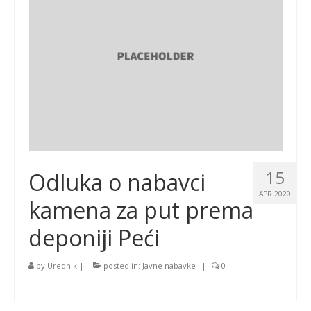
15
Odluka o nabavci
APR 2020
kamena za put prema
deponiji Peći
by
Urednik
|
posted in:
Javne nabavke
|
0