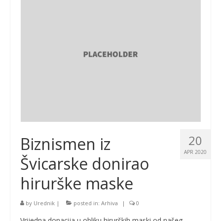
20
Biznismen iz
APR 2020
Švicarske donirao
hirurške maske
by
Urednik
|
posted in:
Arhiva
|
0
Vrijedna donacija u obliku hirurških maski od našeg