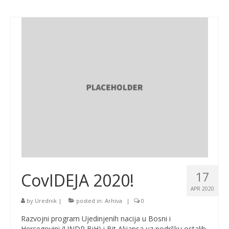
17
CovIDEJA 2020!
APR 2020
by
Urednik
|
posted in:
Arhiva
|
0
Razvojni program Ujedinjenih nacija u Bosni i
Hercegovini (UNDP BiH) i Bit Alijansa uz podršku ostalih