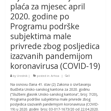
plaća za mjesec april
2020. godine po
Programu podrške
subjektima male
privrede zbog posljedica
izazvanih pandemijom
koronavirusa (COVID-19)
by
Urednik
|
posted in:
Arhiva
|
0
Na osnovu člana 41. stav (2) Zakona o izvršavanju
Budžeta Unsko-sanskog kantona za 2020. godinu
(“Službeni glasnik Unsko-sanskog kantona”, broj: 7/20),
Programa podrške subjektima male privrede zbog
posljedica izazvanih pandemijom koronavirusa (COVID-
19) u 2020. godini broj: 03-017-1673/20 od 22.04.2020.