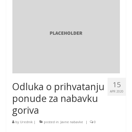
15
Odluka o prihvatanju
APR 2020
ponude za nabavku
goriva
by
Urednik
|
posted in:
Javne nabavke
|
0