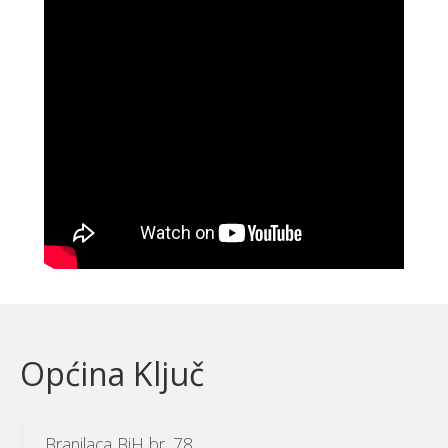
Općina Ključ
Branilaca BiH br. 78