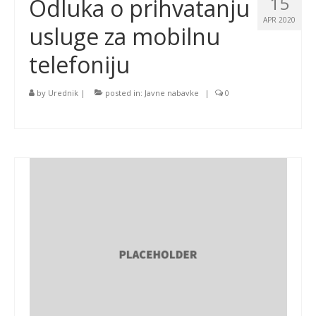
15
Odluka o prihvatanju
APR 2020
usluge za mobilnu
telefoniju
by
Urednik
|
posted in:
Javne nabavke
|
0