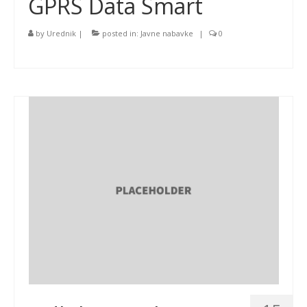
GPRS Data Smart
by
Urednik
|
posted in:
Javne nabavke
|
0