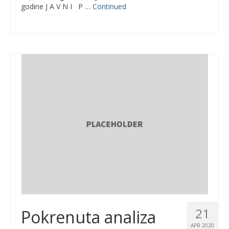
godine J A V N I P …
Continued
21
Pokrenuta analiza
APR 2020