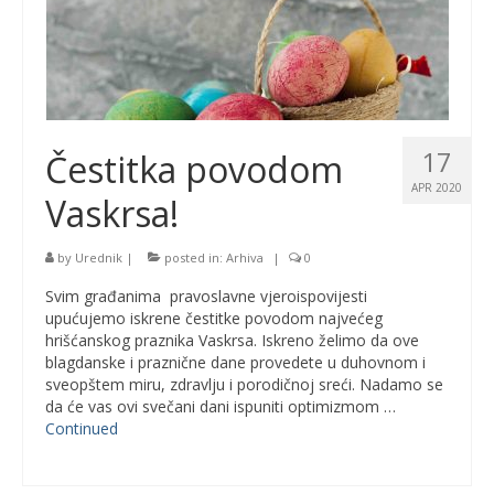
17
Čestitka povodom
APR 2020
Vaskrsa!
by
Urednik
|
posted in:
Arhiva
|
0
Svim građanima pravoslavne vjeroispovijesti
upućujemo iskrene čestitke povodom najvećeg
hrišćanskog praznika Vaskrsa. Iskreno želimo da ove
blagdanske i praznične dane provedete u duhovnom i
sveopštem miru, zdravlju i porodičnoj sreći. Nadamo se
da će vas ovi svečani dani ispuniti optimizmom …
Continued