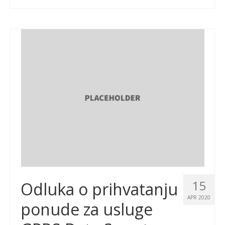
15
Odluka o prihvatanju
APR 2020
ponude za usluge