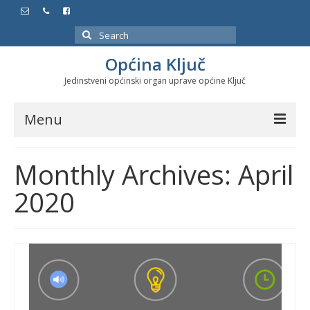
Search
for:
Općina Ključ
Jedinstveni općinski organ uprave općine Ključ
Menu
Dokumenti
Monthly Archives: April
Službeni glasnici
2020
Javne nabavke
Značajni datumi i manifestacije
Program energetske efikasnosti u stambenom
sektoru