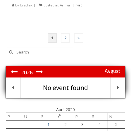
by
Urednik
|
posted in:
Arhiva
|
0
Posts
1
2
»
pagination
Search
for:
Avgust
2026
No event found
April 2020
P
U
S
Č
P
S
N
1
2
3
4
5