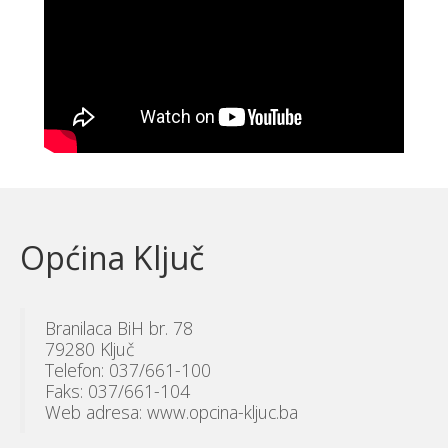
Općina Ključ
Branilaca BiH br. 78
79280 Ključ
Telefon: 037/661-100
Faks: 037/661-104
Web adresa: www.opcina-kljuc.ba