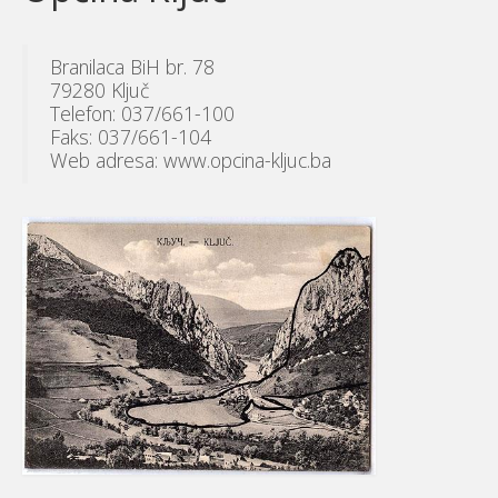
Branilaca BiH br. 78
79280 Ključ
Telefon: 037/661-100
Faks: 037/661-104
Web adresa: www.opcina-kljuc.ba