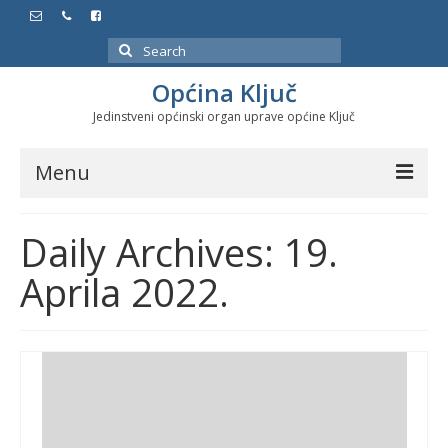
Search
for:
Općina Ključ
Jedinstveni općinski organ uprave općine Ključ
Menu
Dokumenti
Daily Archives: 19.
Službeni glasnici
Aprila 2022.
Javne nabavke
Značajni datumi i manifestacije
Program energetske efikasnosti u stambenom
sektoru