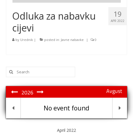
19
Odluka za nabavku
APR 2022
cijevi
by
Urednik
|
posted in:
Javne nabavke
|
0
Search
for:
Avgust
2026
No event found
April 2022