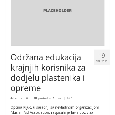
19
Održana edukacija
APR 2022
krajnjih korisnika za
dodjelu plastenika i
opreme
by
Urednik
|
posted in:
Arhiva
|
0
Općina Ključ, u saradnji sa nevladinom organizacijom
Muslim Aid Association, raspisala je Javni poziv za