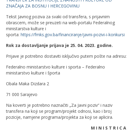
ZNAČAJA ZA BOSNU I HERCEGOVINU
Tekst Javnog poziva za svaki od transfera, s prijavnim
obrascem, može se preuzeti na web-portalu Federalnog
ministarstva kulture i
sporta:
https://fmks.gov.ba/financiranje/javni-pozivi-i-konkursi
Rok za dostavljanje prijava je 25. 04. 2023. godine.
Prijave je potrebno dostaviti isključivo putem pošte na adresu:
Federalno ministarstvo kulture i sporta – Federalno
ministarstvo kulture i športa
Obala Maka Dizdara 2
71 000 Sarajevo
Na koverti je potrebno naznačiti „Za Javni poziv“ i naziv
transfera na koji se program/projekt odnosi, kao i broj
pozicije, namjene programa/projekta za koji se aplicira.
M I N I S T R I C A