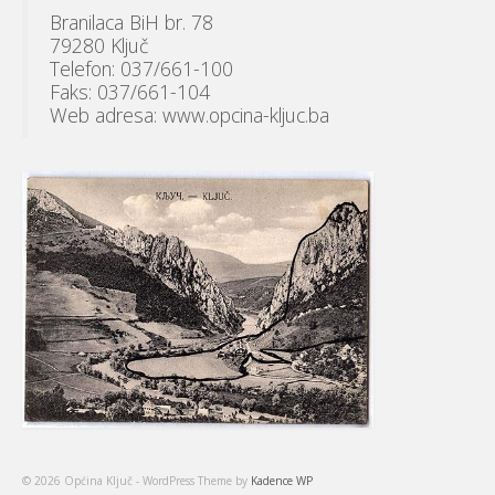
Branilaca BiH br. 78
79280 Ključ
Telefon: 037/661-100
Faks: 037/661-104
Web adresa: www.opcina-kljuc.ba
© 2026 Općina Ključ - WordPress Theme by
Kadence WP