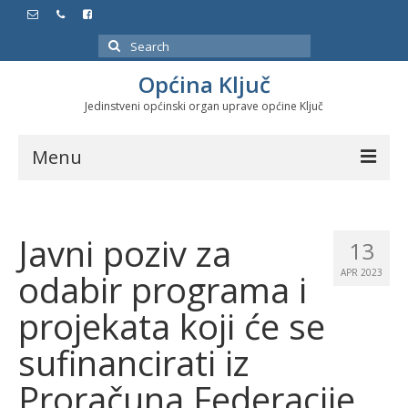
Search
for:
Općina Ključ
Jedinstveni općinski organ uprave općine Ključ
Menu
Dokumenti
Javni poziv za
Službeni glasnici
13
odabir programa i
APR 2023
Javne nabavke
projekata koji će se
Značajni datumi i manifestacije
sufinancirati iz
Program energetske efikasnosti u stambenom
sektoru
Proračuna Federacije