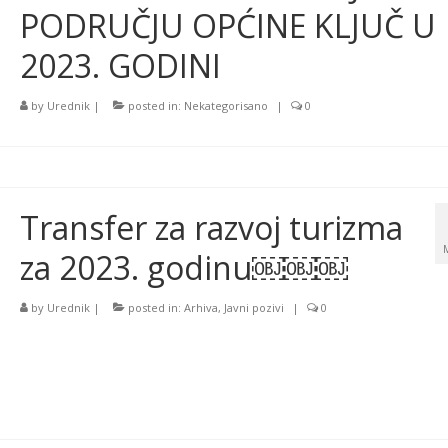
PODRUČJU OPĆINE KLJUČ U
2023. GODINI
by
Urednik
|
posted in:
Nekategorisano
|
0
Transfer za razvoj turizma
za 2023. godinu￼￼￼
by
Urednik
|
posted in:
Arhiva
,
Javni pozivi
|
0