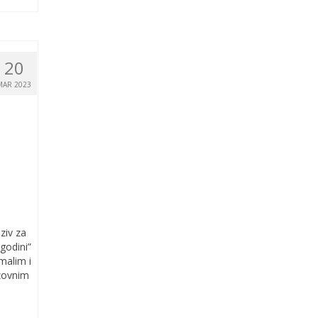
20
MAR 2023
ziv za
godini”
malim i
azovnim