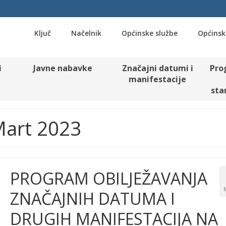
Ključ
Načelnik
Općinske službe
Općinsk
i
Javne nabavke
Značajni datumi i
Pro
manifestacije
sta
Mart 2023
PROGRAM OBILJEŽAVANJA
ZNAČAJNIH DATUMA I
DRUGIH MANIFESTACIJA NA