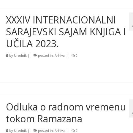
XXXIV INTERNACIONALNI
SARAJEVSKI SAJAM KNJIGA I
UČILA 2023.
by
Urednik
|
posted in:
Arhiva
|
0
Odluka o radnom vremenu
tokom Ramazana
by
Urednik
|
posted in:
Arhiva
|
0