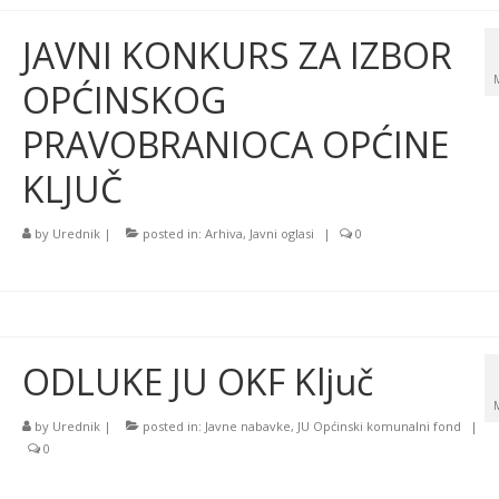
JAVNI KONKURS ZA IZBOR
OPĆINSKOG
PRAVOBRANIOCA OPĆINE
KLJUČ
by
Urednik
|
posted in:
Arhiva
,
Javni oglasi
|
0
ODLUKE JU OKF Ključ
by
Urednik
|
posted in:
Javne nabavke
,
JU Općinski komunalni fond
|
0