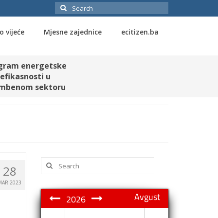
Search
for:
o vijeće
Mjesne zajednice
ecitizen.ba
gram energetske
efikasnosti u
mbenom sektoru
Search
28
for:
MAR 2023
Avgust
2026