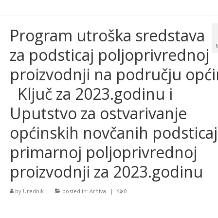
Program utroška sredstava
za podsticaj poljoprivrednoj
proizvodnji na području opć
Ključ za 2023.godinu i
Uputstvo za ostvarivanje
općinskih novčanih podsticaj
primarnoj poljoprivrednoj
proizvodnji za 2023.godinu
by
Urednik
|
posted in:
Arhiva
|
0