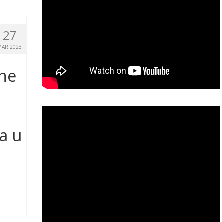
27
MAR 2023
ine
a u