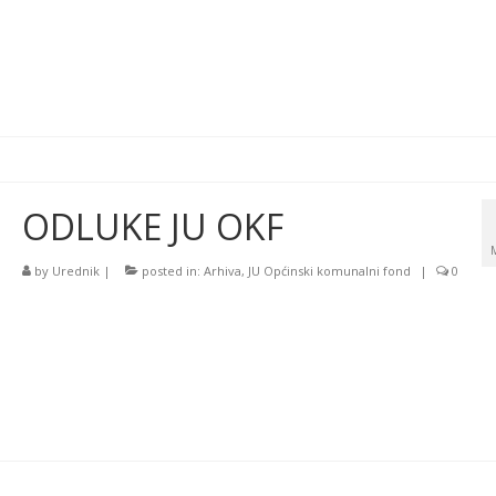
ODLUKE JU OKF
by
Urednik
|
posted in:
Arhiva
,
JU Općinski komunalni fond
|
0