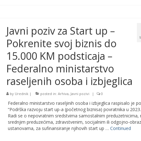
Javni poziv za Start up –
Pokrenite svoj biznis do
15.000 KM podsticaja –
Federalno ministarstvo
raseljenih osoba i izbjeglica
by
Urednik
|
posted in:
Arhiva
,
Javni pozivi
|
0
Federalno ministarstvo raseljinih osoba i izbjeglica raspisalo je po
“Podrška razvoju start up-a (početnog biznisa) povratnika u 2023.
Radi se o nepovratnim sredstvima samostalnim preduzetnicima, 
srednjim preduzećima, zdravstvenim, socijalnim ili odgojno-obr
ustanovama, za sufinansiranje njihovih start up …
Continued